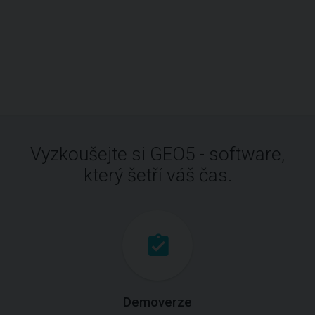
Vyzkoušejte si GEO5 - software,
který šetří váš čas.
Demoverze