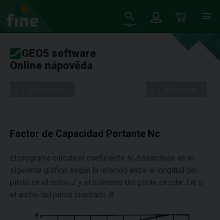
GEO5 software
Online nápověda
Stromeček
Nastavení
Factor de Capacidad Portante Nc
El programa calcula el coeficiente
N
basándose en el
c
siguiente gráfico según la relación entre la longitud del
pilote en el suelo
Z
y el diámetro del pilote circular 2
R
, o
el ancho del pilote cuadrado
B
.