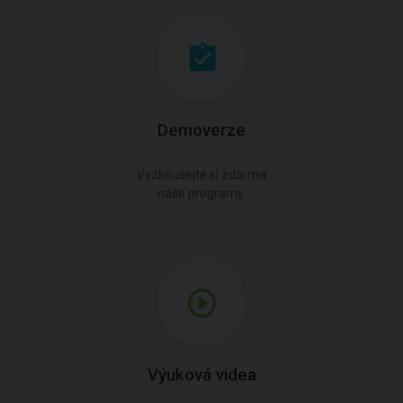
Demoverze
Vyzkoušejte si zdarma
naše programy.
Výuková videa