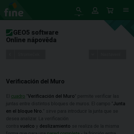
GEO5 software
Online nápověda
Stromeček
Nastavení
Verificación del Muro
El
cuadro
"
Verificación del Muro
" permite verificar las
juntas entre distintos bloques de muros. El campo "
Junta
en el bloque Nro.
" sirve para introducir la junta que se
desea analizar. La verificación
contra
vuelco
y
deslizamiento
se realiza de la misma
forma que para una
pared completa
- la fricción entre