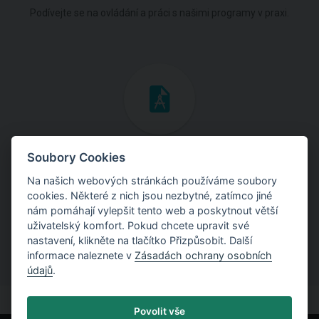
Podívejte se na ovládání a práci s našimi programy v praxi.
Inženýrské manuály
Soubory Cookies
Na našich webových stránkách používáme soubory
Stáhněte si manuály s teoretickými i praktickými ukázkami
cookies. Některé z nich jsou nezbytné, zatímco jiné
použití programů.
nám pomáhají vylepšit tento web a poskytnout větší
uživatelský komfort. Pokud chcete upravit své
nastavení, klikněte na tlačítko Přizpůsobit. Další
informace naleznete v
Zásadách ochrany osobních
údajů
.
Povolit vše