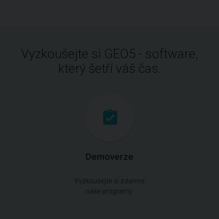
Vyzkoušejte si GEO5 - software,
který šetří váš čas.
Demoverze
Vyzkoušejte si zdarma
naše programy.