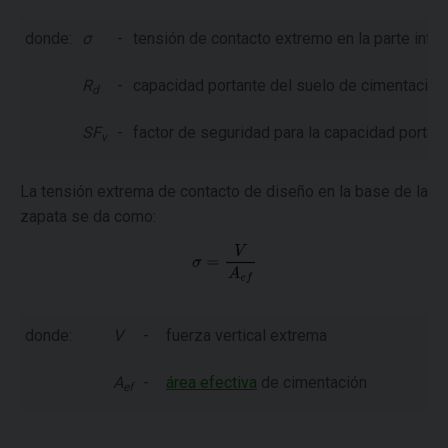
donde:
σ
-
tensión de contacto extremo en la parte infer
R
-
capacidad portante del suelo de cimentación
d
SF
-
factor de seguridad para la capacidad portante
v
La tensión extrema de contacto de diseño en la base de la
zapata se da como:
donde:
V
-
fuerza vertical extrema
A
-
área efectiva
de cimentación
ef