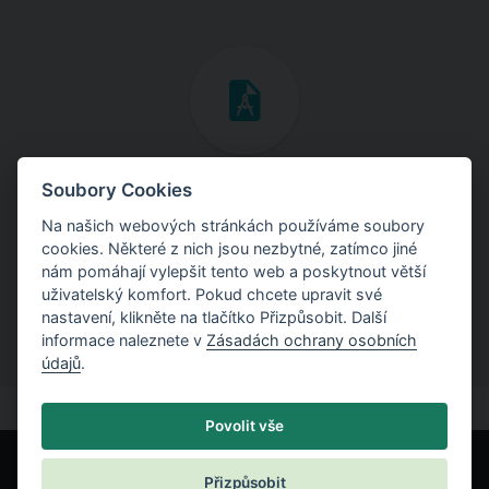
Inženýrské manuály
Soubory Cookies
Na našich webových stránkách používáme soubory
Stáhněte si manuály s teoretickými i praktickými ukázkami
cookies. Některé z nich jsou nezbytné, zatímco jiné
použití programů.
nám pomáhají vylepšit tento web a poskytnout větší
uživatelský komfort. Pokud chcete upravit své
nastavení, klikněte na tlačítko Přizpůsobit. Další
informace naleznete v
Zásadách ochrany osobních
údajů
.
Povolit vše
Přizpůsobit