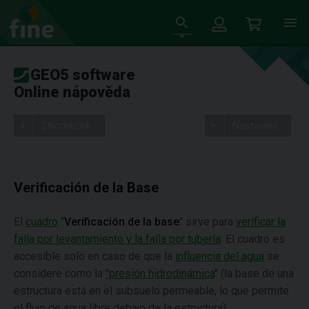
GEO5 software
Online nápověda
Stromeček
Nastavení
Verificación de la Base
El
cuadro
"
Verificación de la base
" sirve para
verificar la
falla por levantamiento y la falla por tubería
. El cuadro es
accesible solo en caso de que la
influencia del agua
se
considere como la
"presión hidrodinámica
" (la base de una
estructura está en el subsuelo permeable, lo que permite
el flujo de agua libre debajo de la estructura).