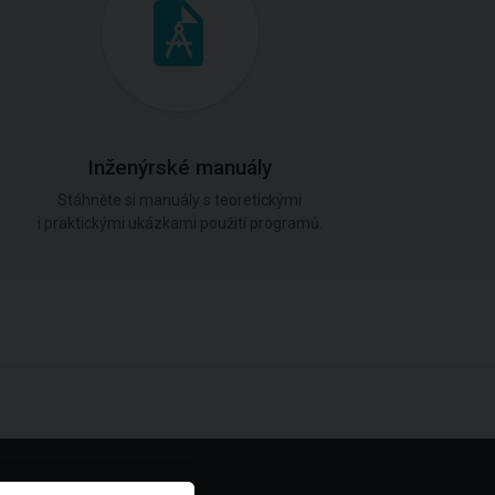
Inženýrské manuály
Stáhněte si manuály s teoretickými
i praktickými ukázkami použití programů.