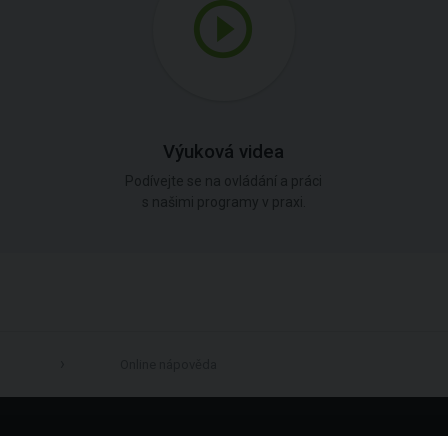
Výuková videa
Podívejte se na ovládání a práci
s našimi programy v praxi.
Online nápověda