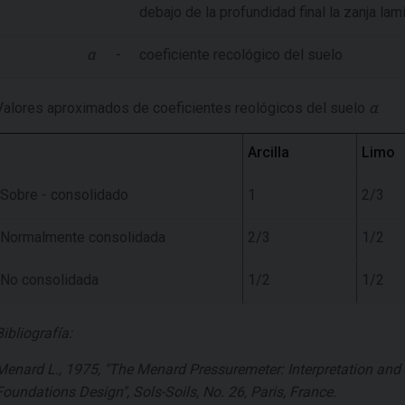
debajo de la profundidad final la zanja lam
α
-
coeficiente recológico del suelo
Valores aproximados de coeficientes reológicos del suelo
α
:
Arcilla
Limo
Sobre - consolidado
1
2/3
Normalmente consolidada
2/3
1/2
No consolidada
1/2
1/2
Bibliografía:
Menard L., 1975, "The Menard Pressuremeter: Interpretation and 
Foundations Design", Sols-Soils, No. 26, Paris, France.