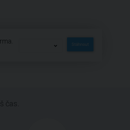
arma.
Stáhnout
š čas.