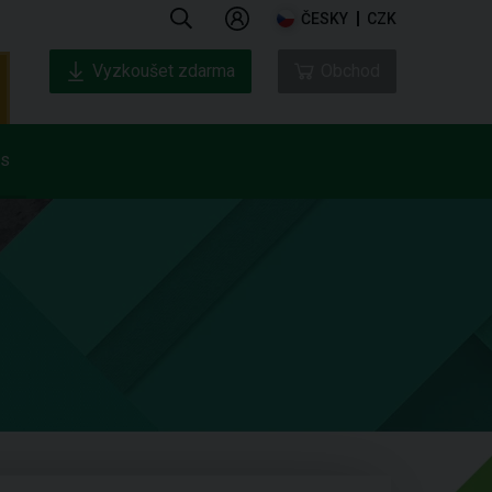
ČESKY
CZK
Vyzkoušet zdarma
Obchod
ás