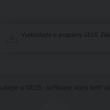
Vyzkoušejte si programy GEO5. Zd
ušejte si GEO5 - software, který šetří vá