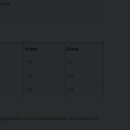
inada
Arena
Grava
1/2
1/3
1/3
1/4
1/3
1/4
Application of the Pressuremeter Test Results to