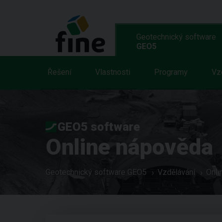
Geotechnický software
GEO5
Řešení
Vlastnosti
Programy
Vz
GEO5 software
Online nápověda
Geotechnický software GEO5
Vzdělávání
Onli