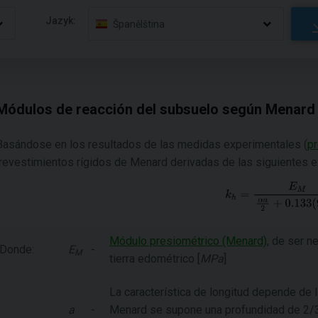
Jazyk:
Španělština
Módulos de reacción del subsuelo según Menard
Basándose en los resultados de las medidas experimentales (
p
revestimientos rígidos de Menard derivadas de las siguientes 
Módulo presiométrico (Menard)
, de ser n
Donde:
E
-
M
tierra edométrico [
MPa
]
La característica de longitud depende de l
a
-
Menard se supone una profundidad de 2/3 v