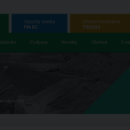
Výpočty statiky
Střešní konstrukce
FIN EC
TRUSS4
dělávání
Podpora
Novinky
Obchod
O n
ne nápověda