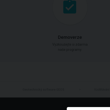
Demoverze
Vyzkoušejte si zdarma
naše programy.
Geotechnický software GEO5
Vzdělávání