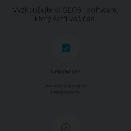
Vyzkoušejte si GEO5 - software,
který šetří váš čas.
Demoverze
Vyzkoušejte si zdarma
naše programy.