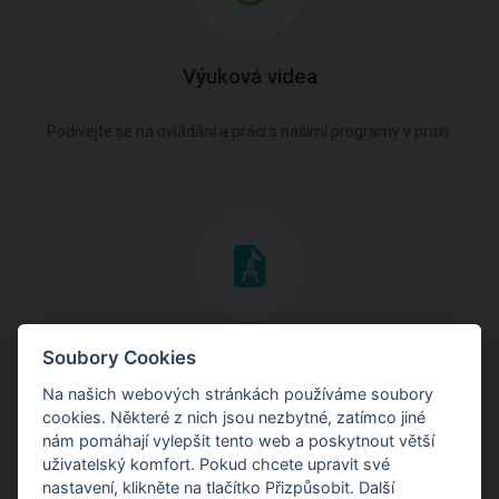
Výuková videa
Podívejte se na ovládání a práci s našimi programy v praxi.
Inženýrské manuály
Soubory Cookies
Na našich webových stránkách používáme soubory
Stáhněte si manuály s teoretickými i praktickými ukázkami
cookies. Některé z nich jsou nezbytné, zatímco jiné
použití programů.
nám pomáhají vylepšit tento web a poskytnout větší
uživatelský komfort. Pokud chcete upravit své
nastavení, klikněte na tlačítko Přizpůsobit. Další