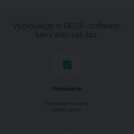
Vyzkoušejte si GEO5 - software,
který šetří váš čas.
Demoverze
Vyzkoušejte si zdarma
naše programy.