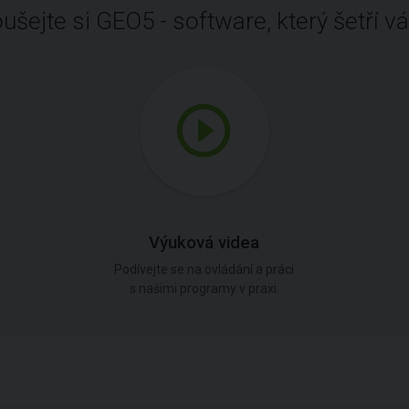
ušejte si GEO5 - software, který šetří vá
Výuková videa
Podívejte se na ovládání a práci
s našimi programy v praxi.