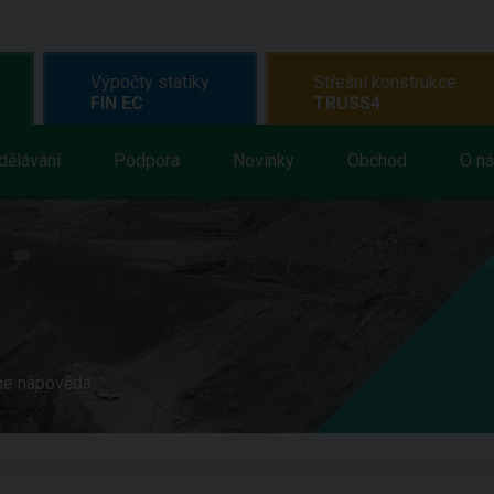
Výpočty statiky
Střešní konstrukce
FIN EC
TRUSS4
dělávání
Podpora
Novinky
Obchod
O n
ne nápověda