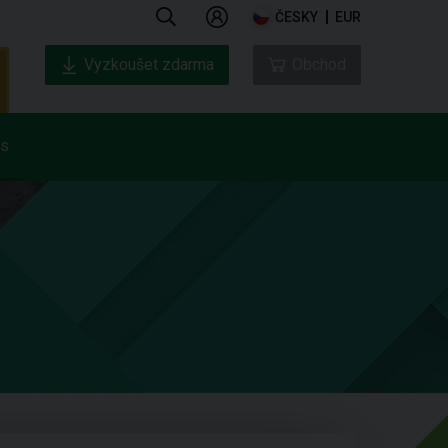
ČESKY
EUR
Vyzkoušet zdarma
Obchod
ás