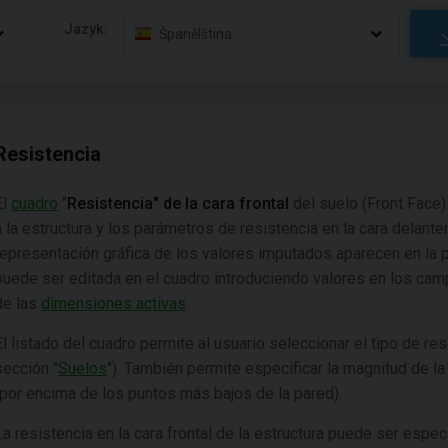
Jazyk:
Španělština
Resistencia
El
cuadro
"
Resistencia" de la cara frontal
del suelo (Front Face)
a la estructura y los parámetros de resistencia en la cara delante
representación gráfica de los valores imputados aparecen en la p
puede ser editada en el cuadro introduciendo valores en los cam
de las
dimensiones activas
.
El listado del cuadro permite al usuario seleccionar el tipo de re
sección "
Suelos
"). También permite especificar la magnitud de la
(por encima de los puntos más bajos de la pared).
La resistencia en la cara frontal de la estructura puede ser esp