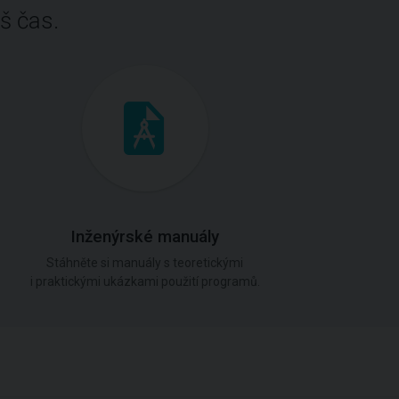
š čas.
Inženýrské manuály
Stáhněte si manuály s teoretickými
i praktickými ukázkami použití programů.