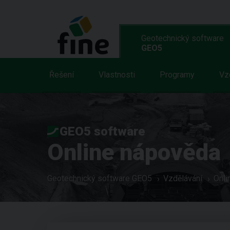
Geotechnický software
GEO5
Řešení
Vlastnosti
Programy
Vz
GEO5 software
Online nápověda
Geotechnický software GEO5
Vzdělávání
Onli