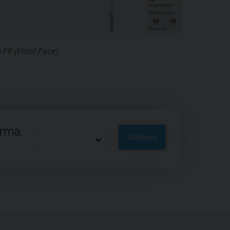
o FF (Front Face)
arma.
Stáhnout