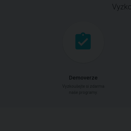
Vyzko
Demoverze
Vyzkoušejte si zdarma
naše programy.