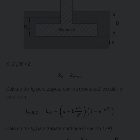
Si
D
/B <
2 :
e
Cálculo de
k
para zapata corrida (continua), circular o
p
cuadrada
Cálculo de
k
para zapata contínua (relación
L/B
)
p