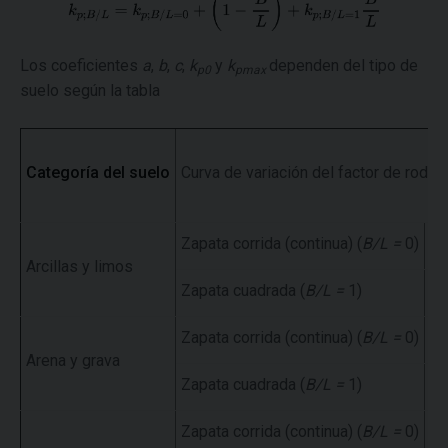
Los coeficientes
a
,
b
,
c
,
k
y
k
dependen del tipo de
p0
pmax
suelo según la tabla
Categoría del suelo
Curva de variación del factor de rodam
Zapata corrida (continua) (
B/L =
0)
Q
Arcillas y limos
Zapata cuadrada (
B/L =
1)
Q
Zapata corrida (continua) (
B/L =
0)
Q
Arena y grava
Zapata cuadrada (
B/L =
1)
Q
Zapata corrida (continua) (
B/L =
0)
Q