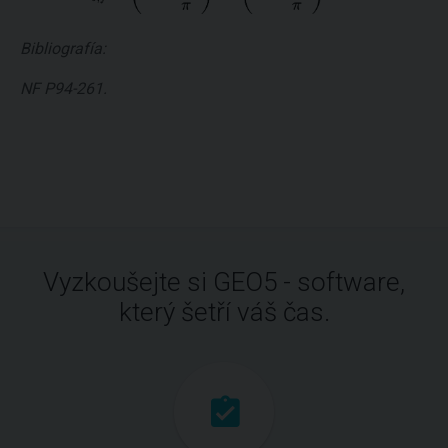
Bibliografía:
NF P94-261.
Vyzkoušejte si GEO5 - software,
který šetří váš čas.