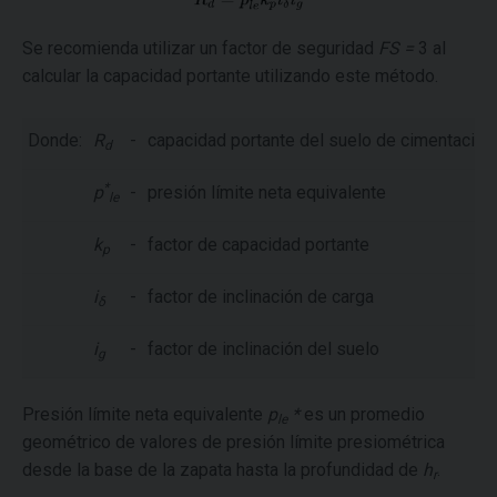
Se recomienda utilizar un factor de seguridad
FS =
3 al
calcular la capacidad portante utilizando este método.
Donde:
R
-
capacidad portante del suelo de cimentación
d
*
p
-
presión límite neta equivalente
le
k
-
factor de capacidad portante
p
i
-
factor de inclinación de carga
δ
i
-
factor de inclinación del suelo
g
Presión límite neta equivalente
p
*
es un promedio
le
geométrico de valores de presión límite presiométrica
desde la base de la zapata hasta la profundidad de
h
.
r