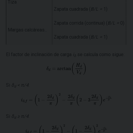
Tiza
Zapata cuadrada (
B/L =
1)
Q
Zapata corrida (continua) (
B/L =
0)
Q
Margas calcáreas...
Zapata cuadrada (
B/L =
1)
Q
El factor de inclinación de carga
i
se calcula como sigue:
δ
Si
δ
< π/4
:
d
Si
δ
≥ π/4
:
d