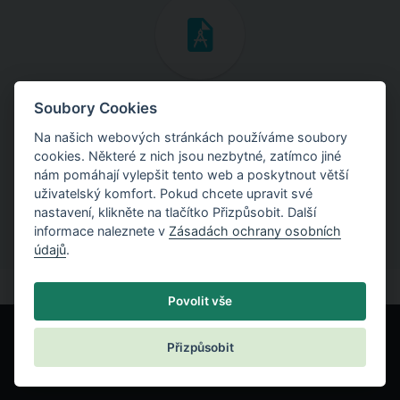
Inženýrské manuály
Soubory Cookies
Na našich webových stránkách používáme soubory
Stáhněte si manuály s teoretickými i praktickými ukázkami
cookies. Některé z nich jsou nezbytné, zatímco jiné
použití programů.
nám pomáhají vylepšit tento web a poskytnout větší
uživatelský komfort. Pokud chcete upravit své
nastavení, klikněte na tlačítko Přizpůsobit. Další
informace naleznete v
Zásadách ochrany osobních
údajů
.
Povolit vše
Přizpůsobit
© Fine spol. s r.o.