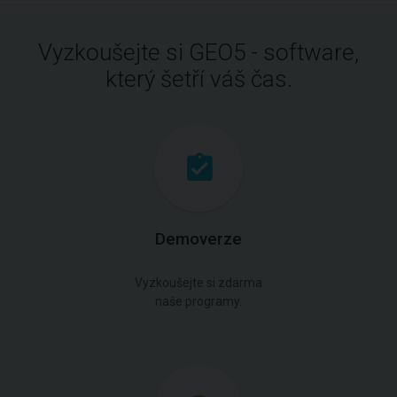
Vyzkoušejte si GEO5 - software,
který šetří váš čas.
Demoverze
Vyzkoušejte si zdarma
naše programy.