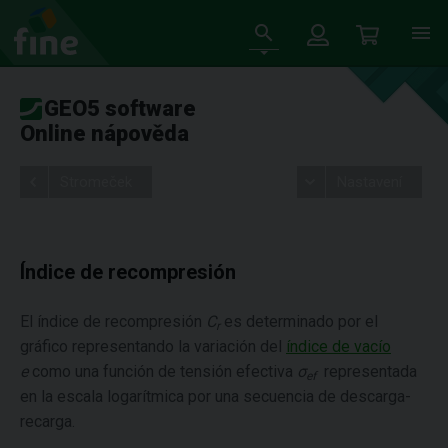
GEO5 software
Online nápověda
Stromeček
Nastavení
Índice de recompresión
El índice de recompresión
C
es determinado por el
r
gráfico representando la variación del
índice de vacío
e
como una función de tensión efectiva
σ
representada
ef
en la escala logarítmica por una secuencia de descarga-
recarga.