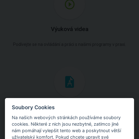
Výuková videa
Podívejte se na ovládání a práci s našimi programy v praxi.
Inženýrské manuály
Soubory Cookies
Na našich webových stránkách používáme soubory
Stáhněte si manuály s teoretickými i praktickými ukázkami
cookies. Některé z nich jsou nezbytné, zatímco jiné
použití programů.
nám pomáhají vylepšit tento web a poskytnout větší
uživatelský komfort. Pokud chcete upravit své