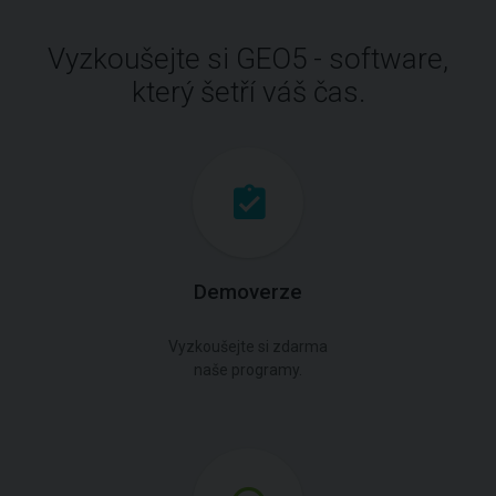
Vyzkoušejte si GEO5 - software,
který šetří váš čas.
Demoverze
Vyzkoušejte si zdarma
naše programy.