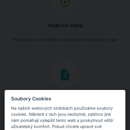
Výuková videa
Podívejte se na ovládání a práci s našimi programy v praxi.
Inženýrské manuály
Soubory Cookies
Na našich webových stránkách používáme soubory
Stáhněte si manuály s teoretickými i praktickými ukázkami
cookies. Některé z nich jsou nezbytné, zatímco jiné
použití programů.
nám pomáhají vylepšit tento web a poskytnout větší
uživatelský komfort. Pokud chcete upravit své