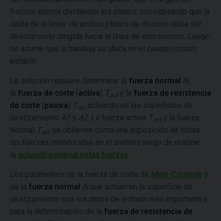
fricción interna dividiendo los planos, considerando que la
caída de la línea de ambos planos de división debe ser
directamente dirigida hacia la línea de intersección. Luego
se asume que la bandeja se ubica en el cuerpo rocoso
estable.
La solución requiere determinar la
fuerza normal
N
,
la
fuerza de corte
(
activa
)
T
y la
fuerza de resistencia
act
de corte
(
pasiva
)
T
actuando en las superficies de
res
deslizamiento
A1
y
A2
. La fuerza activa
T
y la fuerza
act
Normal
T
se obtienen como una suposición de todas
act
las fuerzas introducidas en el análisis luego de realizar
la
solución espacial estas fuerzas
.
Los parámetros de la fuerza de corte de
Mohr-Coulomb
y
de la
fuerza normal
N
que actúan en la superficie de
deslizamiento son los datos de entrada más importantes
para la determinación de la
fuerza de resistencia de