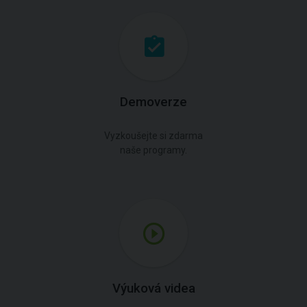
Demoverze
Vyzkoušejte si zdarma
naše programy.
Výuková videa