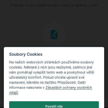
Podívejte se na ovládání a práci s našimi programy v praxi.
Inženýrské manuály
Soubory Cookies
Na našich webových stránkách používáme soubory
Stáhněte si manuály s teoretickými i praktickými ukázkami
cookies. Některé z nich jsou nezbytné, zatímco jiné
použití programů.
nám pomáhají vylepšit tento web a poskytnout větší
uživatelský komfort. Pokud chcete upravit své
nastavení, klikněte na tlačítko Přizpůsobit. Další
informace naleznete v
Zásadách ochrany osobních
údajů
.
Povolit vše