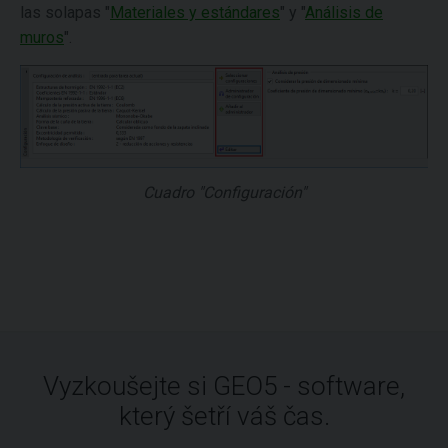
las solapas "
Materiales y estándares
" y "
Análisis de
muros
".
Cuadro "Configuración"
Vyzkoušejte si GEO5 - software,
který šetří váš čas.