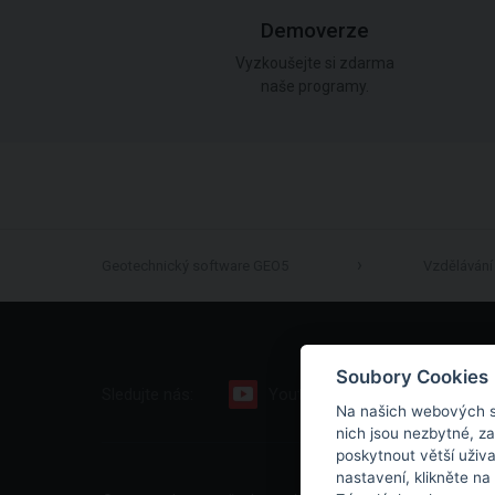
Demoverze
Vyzkoušejte si zdarma
naše programy.
Geotechnický software GEO5
Vzdělávání
Soubory Cookies
Sledujte nás:
Youtube
Facebook
Na našich webových s
nich jsou nezbytné, z
poskytnout větší uživ
nastavení, klikněte na