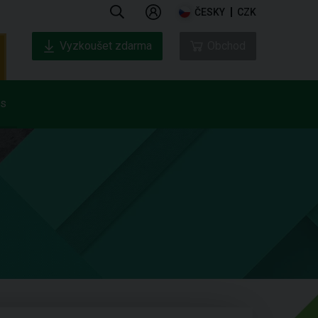
ČESKY
CZK
Vyzkoušet zdarma
Obchod
ás