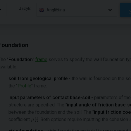
Jazyk:
Angličtina
Foundation
The "
Foundation
"
frame
serves to specify the wall foundation ty
available:
soil from geological profile
- the wall is founded on the so
the "
Profile
" frame.
input parameters of contact base-soil
- parameters of the
structure are specified. The "
input angle of friction base-so
between the foundation and the soil. The "
input friction coe
coefficient
μ
[
-
]. Both options require inputting the cohesion