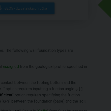
GEO5 - Uživatelská příručka
pe. The following wall foundation types are
il
assigned
from the geological profile specified in
 contact between the footing bottom and the
il
" option requires inputting a friction angle
ψ
[
°
]
fficient
" option requires specifying the friction
a
[
kPa
] between the foundation (base) and the soil.