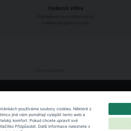
Výuková videa
Podívejte se na ovládání a práci
s našimi programy v praxi.
Online nápověda
LinkedIn
tránkách používáme soubory cookies. Některé z
atímco jiné nám pomáhají vylepšit tento web a
atelský komfort. Pokud chcete upravit své
 tlačítko Přizpůsobit. Další informace naleznete v