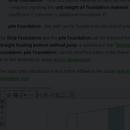
strip foundation
- strip foundation material is represented 
- requires inputting the
unit weight of foundation material
coefficient
f
, cohesion
c
, additional resistance
F
).
pile foundation
- the wall can be founded on one row of pile
The
Strip foundation
and the
pile foundation
can be adopted for 
straight footing bottom without jump
is selected in the "
Geome
foundation
,
pile foundation
) can be modified either in the frame 
or on the desktop by using
active dimensions
.
The input data introduced in this frame influence the actual
wall a
foundation soil
.