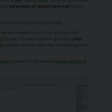
either by
soil
(input in "
Soils
" frame), or by concrete
γ
and
parameters of contact base-soil
(friction
s or two rows of piles, respectively.
the wall foundation only if the wall type with
try
" frame. The wall foundation geometry (
strip
by entering specific values into the inputting fields
nalysis
(check for slip) and the
bearing capacity of