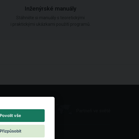
Inženýrské manuály
Stáhněte si manuály s teoretickými
i praktickými ukázkami použití programů.
Partneři ve světě
Povolit vše
Přizpůsobit