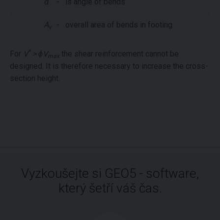
α
-
is angle of bends
A
-
overall area of bends in footing
v
*
For
V
> ϕV
the shear reinforcement cannot be
max
designed. It is therefore necessary to increase the cross-
section height.
Vyzkoušejte si GEO5 - software,
který šetří váš čas.