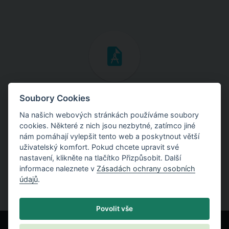
Inženýrské manuály
Soubory Cookies
Na našich webových stránkách používáme soubory
Stáhněte si manuály s teoretickými i praktickými ukázkami
cookies. Některé z nich jsou nezbytné, zatímco jiné
použití programů.
nám pomáhají vylepšit tento web a poskytnout větší
uživatelský komfort. Pokud chcete upravit své
nastavení, klikněte na tlačítko Přizpůsobit. Další
informace naleznete v
Zásadách ochrany osobních
údajů
.
Povolit vše