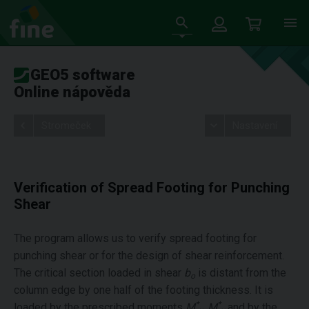
GEO5 software
Online nápověda
Stromeček
Nastavení
Verification of Spread Footing for Punching
Shear
The program allows us to verify spread footing for
punching shear or for the design of shear reinforcement.
The critical section loaded in shear
b
is distant from the
o
column edge by one half of the footing thickness. It is
*
*
loaded by the prescribed moments
M
, M
and by the