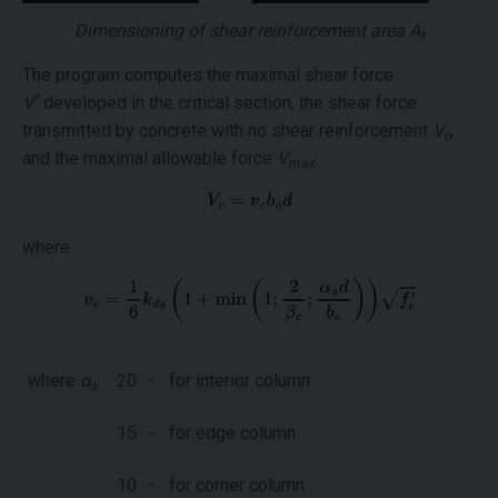
Dimensioning of shear reinforcement area
A
t
The program computes the maximal shear force
*
V
developed in the critical section, the shear force
transmitted by concrete with no shear reinforcement
V
,
c
and the maximal allowable force
V
:
max
where:
where
α
:
20
-
for interior column
s
15
-
for edge column
10
-
for corner column