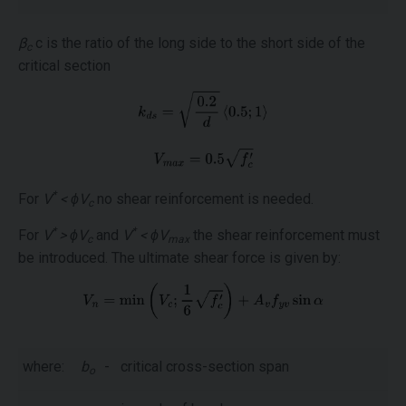
β
c is the ratio of the long side to the short side of the
c
critical section
*
For
V
< ϕV
no shear reinforcement is needed.
c
*
*
For
V
> ϕV
and
V
< ϕV
the shear reinforcement must
c
max
be introduced. The ultimate shear force is given by:
where:
b
-
critical cross-section span
o