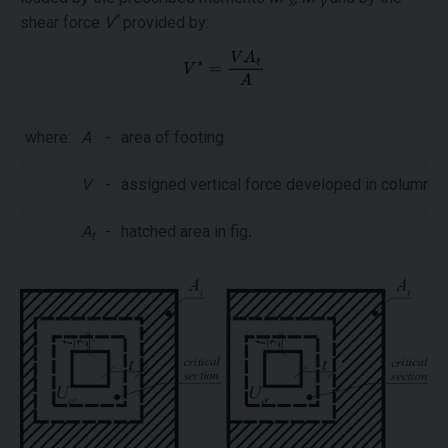
x
y
*
shear force
V
provided by:
where:
A
-
area of footing
V
-
assigned vertical force developed in column
A
-
hatched area in fig
.
t