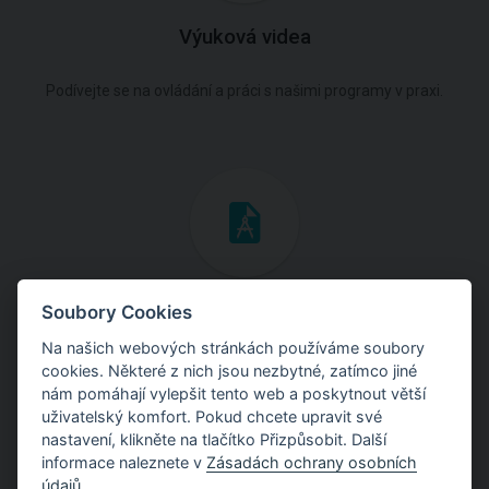
Výuková videa
Podívejte se na ovládání a práci s našimi programy v praxi.
Inženýrské manuály
Soubory Cookies
Na našich webových stránkách používáme soubory
Stáhněte si manuály s teoretickými i praktickými ukázkami
cookies. Některé z nich jsou nezbytné, zatímco jiné
použití programů.
nám pomáhají vylepšit tento web a poskytnout větší
uživatelský komfort. Pokud chcete upravit své
nastavení, klikněte na tlačítko Přizpůsobit. Další
informace naleznete v
Zásadách ochrany osobních
údajů
.