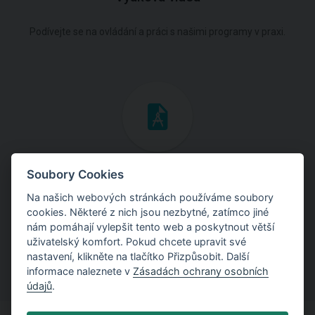
Podívejte se na ovládání a práci s našimi programy v praxi.
Inženýrské manuály
Soubory Cookies
Na našich webových stránkách používáme soubory
Stáhněte si manuály s teoretickými i praktickými ukázkami
cookies. Některé z nich jsou nezbytné, zatímco jiné
použití programů.
nám pomáhají vylepšit tento web a poskytnout větší
uživatelský komfort. Pokud chcete upravit své
nastavení, klikněte na tlačítko Přizpůsobit. Další
informace naleznete v
Zásadách ochrany osobních
údajů
.