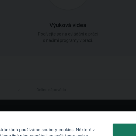
Výuková videa
Podívejte se na ovládání a práci
s našimi programy v praxi.
Online nápověda
LinkedIn
tránkách používáme soubory cookies. Některé z
atímco jiné nám pomáhají vylepšit tento web a