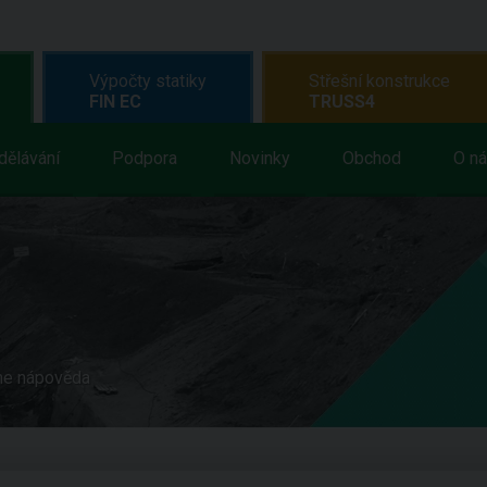
Výpočty statiky
Střešní konstrukce
FIN EC
TRUSS4
dělávání
Podpora
Novinky
Obchod
O n
ne nápověda