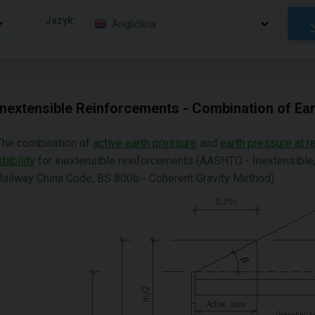
Jazyk:
Angličtina
Inextensible Reinforcements - Combination of Ea
The combination of
active earth pressure
and
earth pressure at r
stability
for inextensible reinforcements (AASHTO - Inextensibl
Railway China Code, BS 8006 - Coherent Gravity Method).