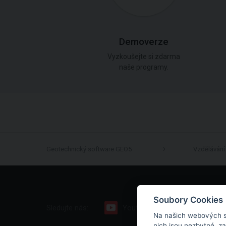
Demoverze
Vyzkoušejte si zdarma
naše programy.
Geotechnický software GEO5
Vzdělávání
Soubory Cookies
Sledujte nás:
Youtube
Facebook
Na našich webových s
nich jsou nezbytné, z