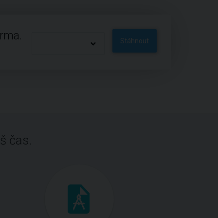
arma.
Stáhnout
š čas.