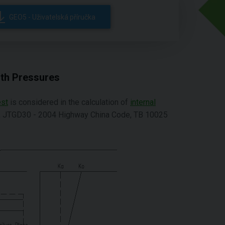
GEO5 - Uživatelská příručka
rth Pressures
est
is considered in the calculation of
internal
e, JTGD30 - 2004 Highway China Code, TB 10025