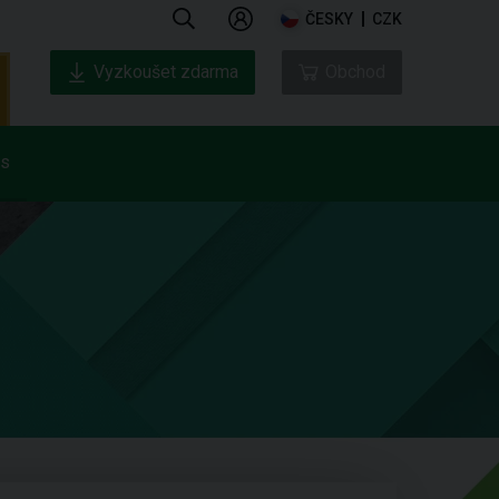
ČESKY
CZK
Vyzkoušet zdarma
Obchod
ás