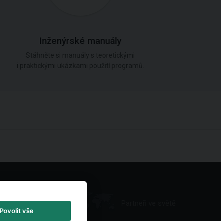
Inženýrské manuály
Stáhněte si manuály s teoretickými
i praktickými ukázkami použití programů.
Partneři ve světě
Povolit vše