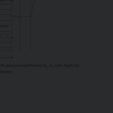
rth pressure coefficients
K
,
K
with depth for
a
o
cements