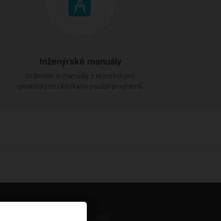
Inženýrské manuály
Stáhněte si manuály s teoretickými
i praktickými ukázkami použití programů.