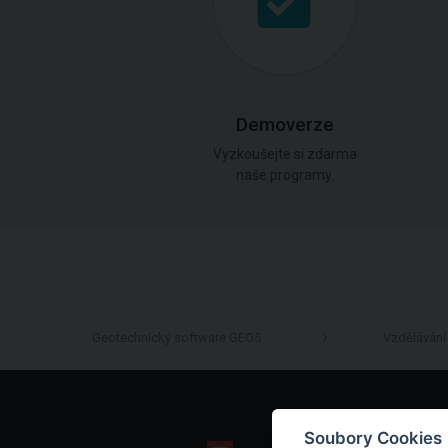
Demoverze
Vyzkoušejte si zdarma
naše programy.
Geotechnický software GEO5
Vzdělávání
Soubory Cookies