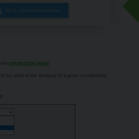
GEO5 - Uživatelská příručka
given
construction stage
.
to be used in the analysis of a given construction
gy
.