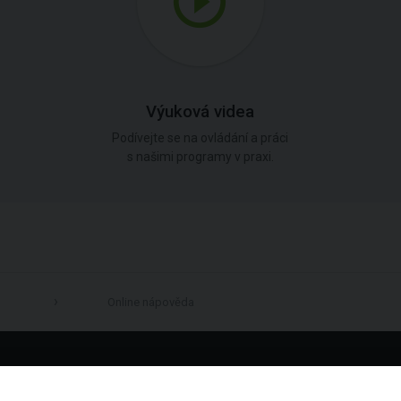
Výuková videa
Podívejte se na ovládání a práci
s našimi programy v praxi.
Online nápověda