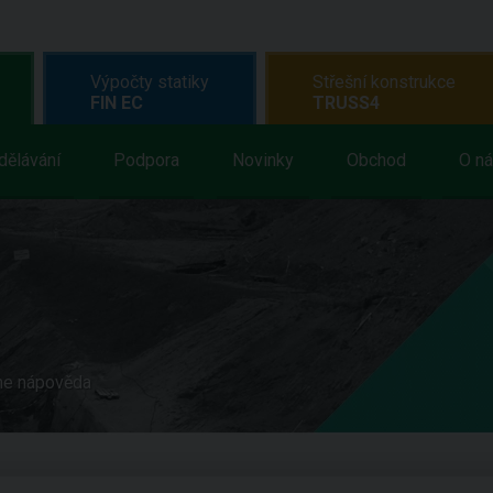
Výpočty statiky
Střešní konstrukce
FIN EC
TRUSS4
dělávání
Podpora
Novinky
Obchod
O n
ne nápověda