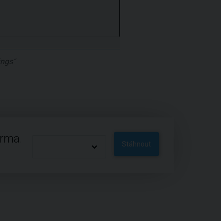
ings"
arma.
Stáhnout