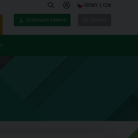
ČESKY
CZK
Vyzkoušet zdarma
Obchod
ás