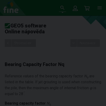
GEO5 software
Online nápověda
Stromeček
Nastavení
Bearing Capacity Factor Nq
Reference values of the bearing capacity factor
N
are
q
listed in the table. If jet grouting is used when constructing
the pile, then the maximum angle of internal friction
φ
is
°
equal to 28
.
Bearing capacity factor
N
q