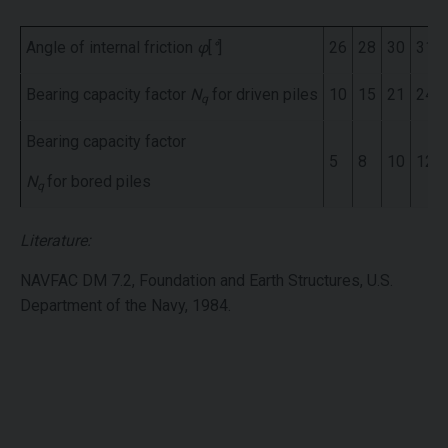
Angle of internal friction
φ
[
°
]
26
28
30
31
Bearing capacity factor
N
for driven piles
10
15
21
24
q
Bearing capacity factor
5
8
10
12
N
for bored piles
q
Literature:
NAVFAC DM 7.2, Foundation and Earth Structures, U.S.
Department of the Navy, 1984.