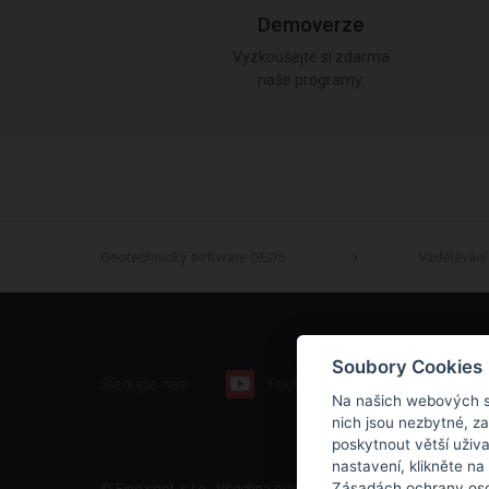
Demoverze
Vyzkoušejte si zdarma
naše programy.
Geotechnický software GEO5
Vzdělávání
Soubory Cookies
Sledujte nás:
Youtube
Facebook
Na našich webových s
nich jsou nezbytné, z
poskytnout větší uživ
nastavení, klikněte na
Zásadách ochrany oso
© Fine spol. s r.o., Všechna práva vyhrazena |
Mapa stránek
|
O