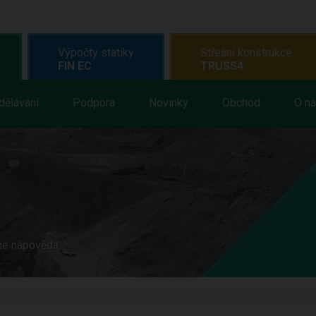
Výpočty statiky
Střešní konstrukce
FIN EC
TRUSS4
dělávání
Podpora
Novinky
Obchod
O n
ne nápověda