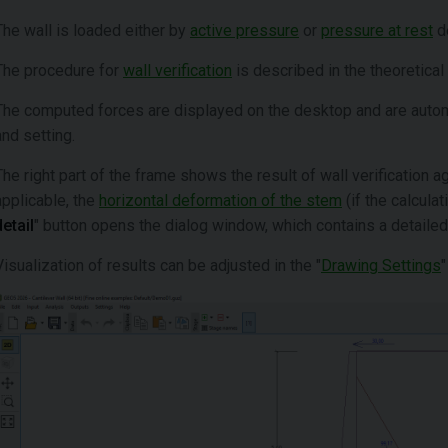
The wall is loaded either by
active pressure
or
pressure at rest
de
The procedure for
wall verification
is described in the theoretical 
The computed forces are displayed on the desktop and are automa
and setting.
The right part of the frame shows the result of wall verification a
applicable, the
horizontal deformation of the stem
(if the calculat
detail
" button opens the dialog window, which contains a detailed l
Visualization of results can be adjusted in the "
Drawing Settings
"