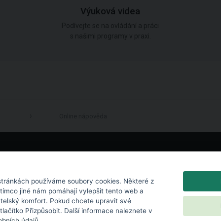
Výuková videa
Podívejte se na ovládání a práci
s našimi programy v praxi.
Online nápověda
LinkedIn
tránkách používáme soubory cookies. Některé z
atímco jiné nám pomáhají vylepšit tento web a
atelský komfort. Pokud chcete upravit své
 tlačítko Přizpůsobit. Další informace naleznete v
bních údajů
.
chrana osobních údajů
|
Nastavení cookies
|
Licenční podmínky
|
Kontakt