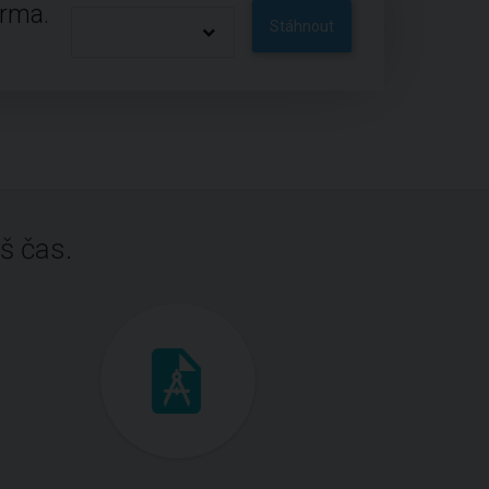
arma.
Stáhnout
š čas.