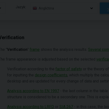
Jazyk:
Angličtina
Verification
The "
Verification
"
frame
shows the analysis results.
Several com
The frame appearance is adjusted based on the selected
verific
Verification according to the
factor of safety
or the theory o
for inputting the
design coefficients
, which multiply the cal
desktop and are updated for every change of data and settin
Analysis according to EN 1997
- the last column in the table
structure is considered to be a secondary one. This is explai
Analysis according to LRFD
or
SIA 267
- in this case, the la