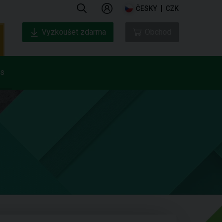
ČESKY
CZK
Vyzkoušet zdarma
Obchod
ás