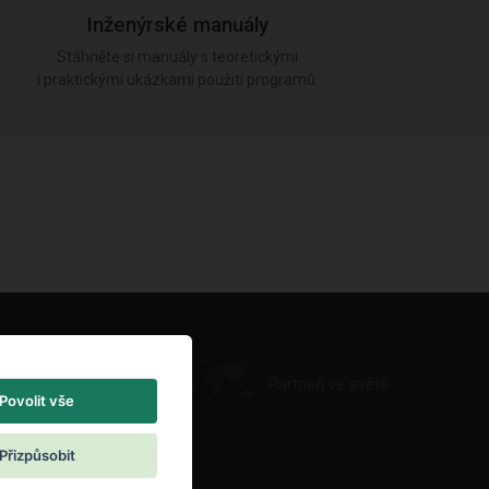
Inženýrské manuály
Stáhněte si manuály s teoretickými
i praktickými ukázkami použití programů.
Partneři ve světě
Povolit vše
Přizpůsobit