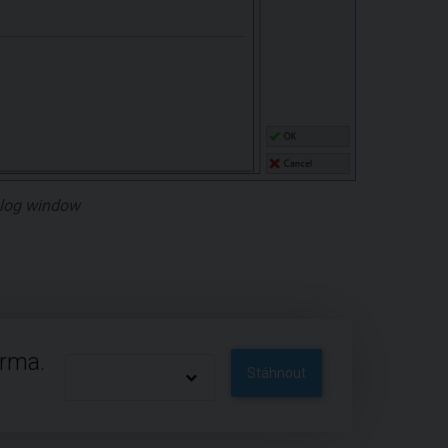
ialog window
arma.
Stáhnout