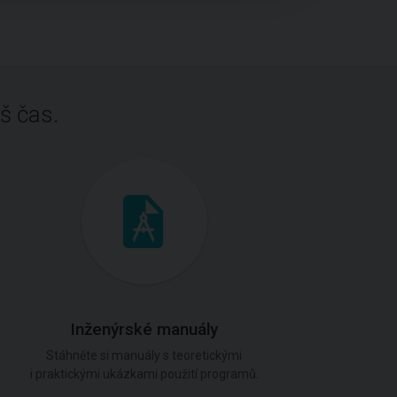
š čas.
Inženýrské manuály
Stáhněte si manuály s teoretickými
i praktickými ukázkami použití programů.