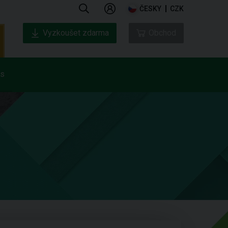
ČESKY
CZK
Vyzkoušet zdarma
Obchod
ás