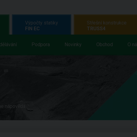
Výpočty statiky
Střešní konstrukce
FIN EC
TRUSS4
dělávání
Podpora
Novinky
Obchod
O n
ne nápověda