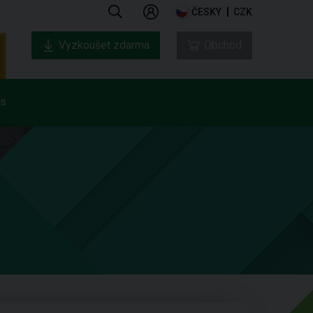
ČESKY
CZK
Vyzkoušet zdarma
Obchod
ás