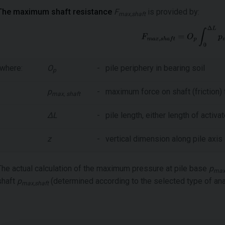
The maximum shaft resistance
F
is provided by:
max,shaft
where:
O
-
pile periphery in bearing soil
p
p
-
maximum force on shaft (friction)
max, shaft
ΔL
-
pile length, either length of activ
z
-
vertical dimension along pile axis
The actual calculation of the maximum pressure at pile base
p
max
shaft
p
(determined according to the selected type of anal
max,shaft