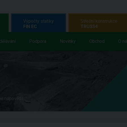
Výpočty statiky
Střešní konstrukce
FIN EC
TRUSS4
dělávání
Podpora
Novinky
Obchod
O n
ne nápověda