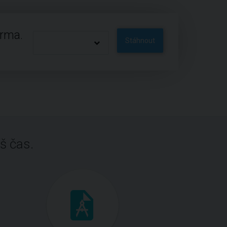
arma.
Stáhnout
š čas.