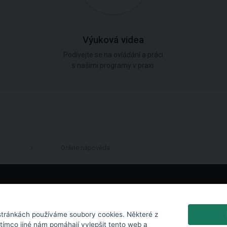
Výuková videa
Podívejte se na ovládání a práci
s našimi programy v praxi.
Online nápověda
LinkedIn
tránkách používáme soubory cookies. Některé z
atímco jiné nám pomáhají vylepšit tento web a