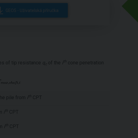
GEO5 - Uživatelská příručka
th
es of tip resistance
q
of the
i
cone penetration
c
th
he pile from
i
CPT
th
om
i
CPT
th
om
i
CPT