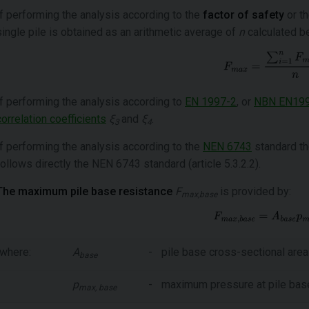
If performing the analysis according to the
factor of safety
or t
single pile is obtained as an arithmetic average of
n
calculated be
If performing the analysis according to
EN 1997-2
, or
NBN EN199
correlation coefficients
ξ
and
ξ
.
3
4
If performing the analysis according to the
NEN 6743
standard th
follows directly the NEN 6743 standard (article 5.3.2.2).
The maximum pile base resistance
F
is provided by:
max,base
where:
A
-
pile base cross-sectional area
base
p
-
maximum pressure at pile bas
max, base