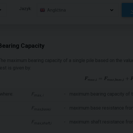
Jazyk:
Angličtina
Bearing Capacity
The maximum bearing capacity of a single pile based on the valu
test is given by:
where:
F
-
maximum bearing capacity of t
max, i
F
-
maximum base resistance fr
max,base,i
F
-
maximum shaft resistance fr
max,shaft,i