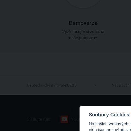
Demoverze
Vyzkoušejte si zdarma
naše programy.
Geotechnický software GEO5
Vzdělávání
Soubory Cookies
Sledujte nás:
Youtube
Facebook
Na našich webových s
nich jsou nezbytné, z