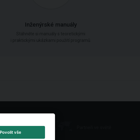
Inženýrské manuály
Stáhněte si manuály s teoretickými
i praktickými ukázkami použití programů.
Partneři ve světě
Povolit vše