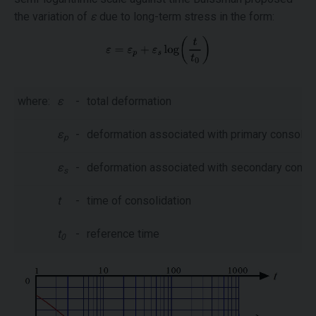
the variation of
ε
due to long-term stress in the form:
where:
ε
-
total deformation
ε
-
deformation associated with primary consolid
p
ε
-
deformation associated with secondary consol
s
t
-
time of consolidation
t
-
reference time
0