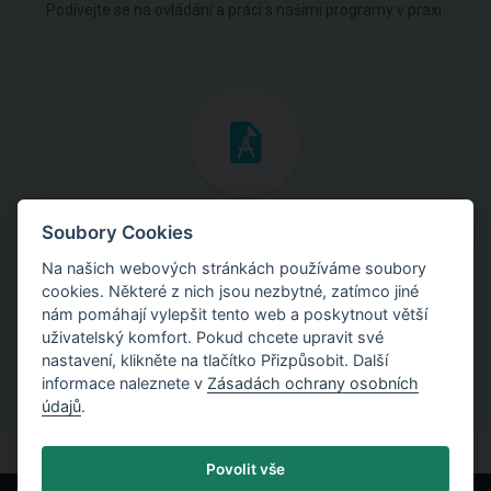
Podívejte se na ovládání a práci s našimi programy v praxi.
Inženýrské manuály
Soubory Cookies
Na našich webových stránkách používáme soubory
Stáhněte si manuály s teoretickými i praktickými ukázkami
cookies. Některé z nich jsou nezbytné, zatímco jiné
použití programů.
nám pomáhají vylepšit tento web a poskytnout větší
uživatelský komfort. Pokud chcete upravit své
nastavení, klikněte na tlačítko Přizpůsobit. Další
informace naleznete v
Zásadách ochrany osobních
údajů
.
Povolit vše