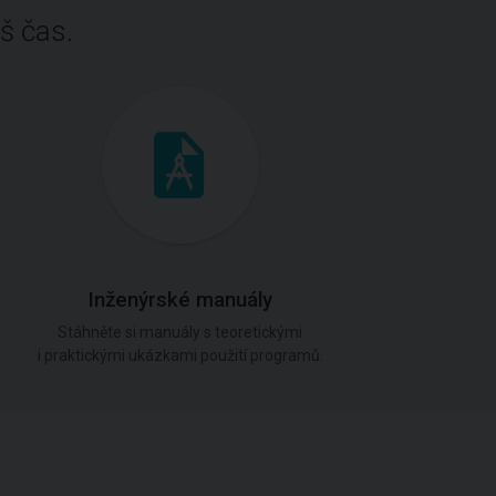
š čas.
Inženýrské manuály
Stáhněte si manuály s teoretickými
i praktickými ukázkami použití programů.