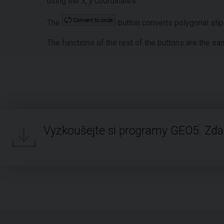
using the
x
,
y
coordinates.
The
button converts polygonal slip 
The functions of the rest of the buttons are the sam
Vyzkoušejte si programy GEO5. Zd