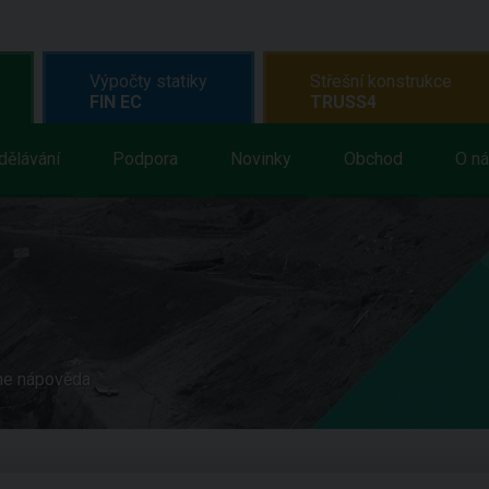
Výpočty statiky
Střešní konstrukce
FIN EC
TRUSS4
dělávání
Podpora
Novinky
Obchod
O n
ne nápověda