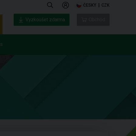
ČESKY
CZK
Vyzkoušet zdarma
Obchod
ás