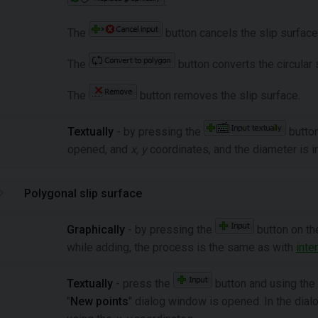
.
The
button cancels the slip surface 
The
button converts the circular 
The
button removes the slip surface.
Textually
- by pressing the
button
opened, and
x
,
y
coordinates, and the diameter is i
Polygonal slip surface
Graphically
- by pressing the
button on the
while adding, the process is the same as with
inte
Textually
- press the
button and using the
"
New points
" dialog window is opened. In the dial