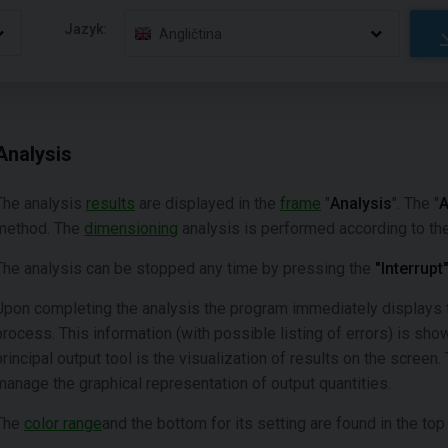
Jazyk:
Angličtina
Analysis
The analysis
results
are displayed in the
frame
"
Analysis
". The "
A
method. The
dimensioning
analysis is performed according to the
The analysis can be stopped any time by pressing the
"Interrupt
Upon completing the analysis the program immediately displays
process. This information (with possible listing of errors) is sho
principal output tool is the visualization of results on the screen
manage the graphical representation of output quantities.
The
color range
and the bottom for its setting are found in the top