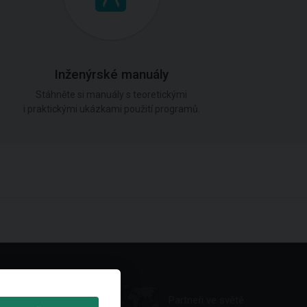
Inženýrské manuály
Stáhněte si manuály s teoretickými
i praktickými ukázkami použití programů.
Partneři ve světě