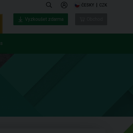
ČESKY
CZK
Vyzkoušet zdarma
Obchod
ás