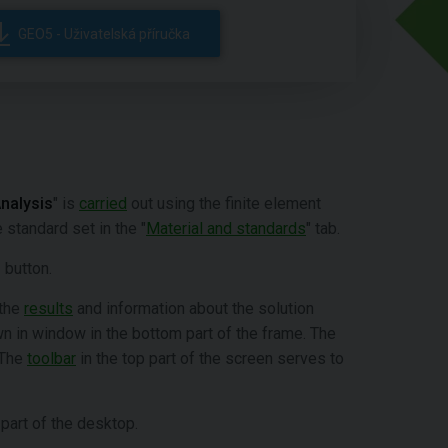
GEO5 - Uživatelská příručka
nalysis
" is
carried
out using the finite element
 standard set in the "
Material and standards
" tab.
"
button.
 the
results
and information about the solution
wn in window in the bottom part of the frame. The
. The
toolbar
in the top part of the screen serves to
 part of the desktop.