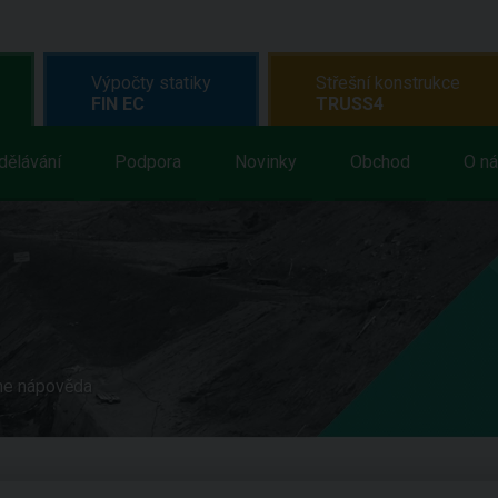
Výpočty statiky
Střešní konstrukce
FIN EC
TRUSS4
dělávání
Podpora
Novinky
Obchod
O n
ne nápověda