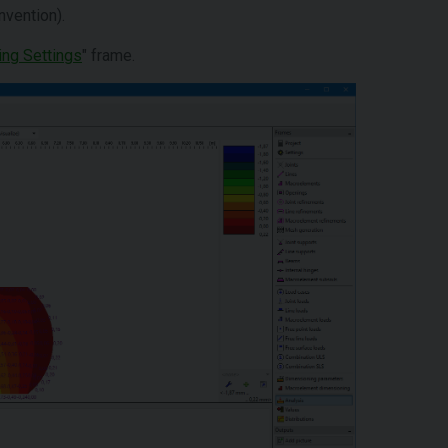
nvention).
ng Settings
" frame.