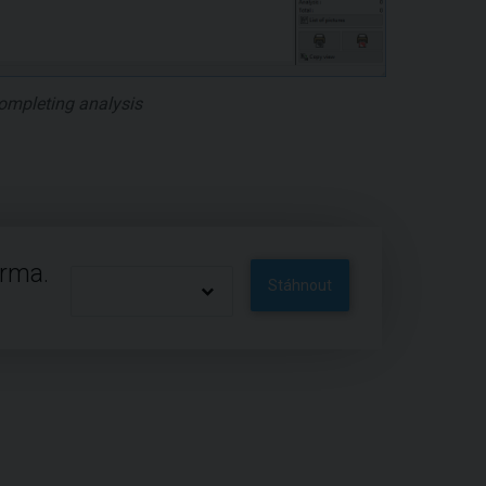
completing analysis
arma.
Stáhnout