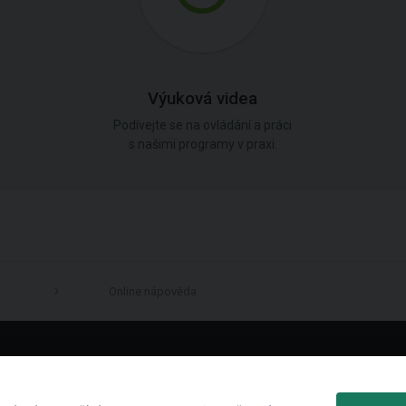
Výuková videa
Podívejte se na ovládání a práci
s našimi programy v praxi.
Online nápověda
LinkedIn