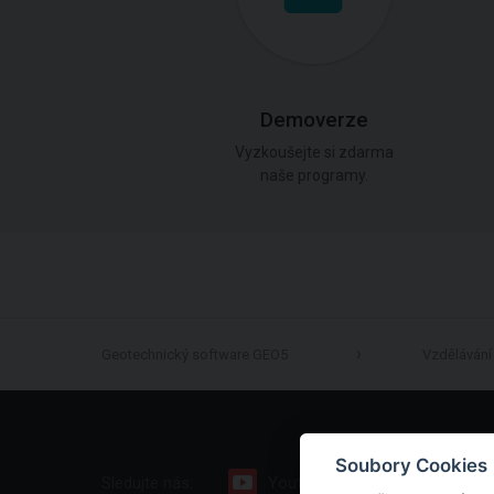
Demoverze
Vyzkoušejte si zdarma
naše programy.
Geotechnický software GEO5
Vzdělávání
Soubory Cookies
Sledujte nás:
Youtube
Facebook