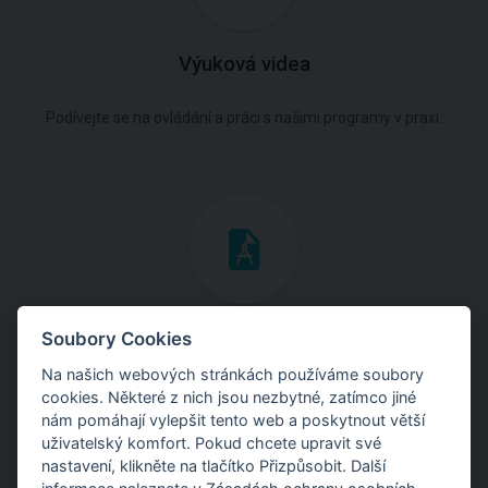
Výuková videa
Podívejte se na ovládání a práci s našimi programy v praxi.
Inženýrské manuály
Soubory Cookies
Na našich webových stránkách používáme soubory
Stáhněte si manuály s teoretickými i praktickými ukázkami
cookies. Některé z nich jsou nezbytné, zatímco jiné
použití programů.
nám pomáhají vylepšit tento web a poskytnout větší
uživatelský komfort. Pokud chcete upravit své
nastavení, klikněte na tlačítko Přizpůsobit. Další