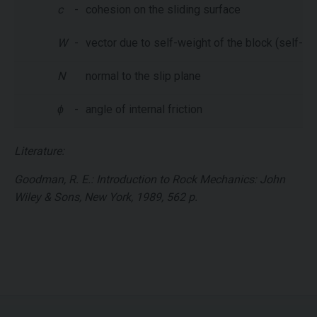
c
-
cohesion on the sliding surface
W
-
vector due to self-weight of the block (self-wei
N
normal to the slip plane
ϕ
-
angle of internal friction
Literature:
Goodman, R. E.: Introduction to Rock Mechanics: John
Wiley & Sons, New York, 1989, 562 p.