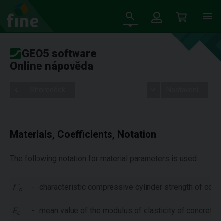
GEO5 software
Online nápověda
Stromeček
Nastavení
Materials, Coefficients, Notation
The following notation for material parameters is used:
f '
-
characteristic compressive cylinder strength of conc
c
E
-
mean value of the modulus of elasticity of concrete 
c