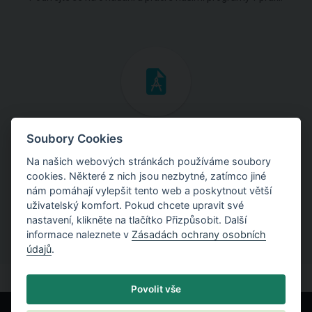
Inženýrské manuály
Soubory Cookies
Na našich webových stránkách používáme soubory
Stáhněte si manuály s teoretickými i praktickými ukázkami
cookies. Některé z nich jsou nezbytné, zatímco jiné
použití programů.
nám pomáhají vylepšit tento web a poskytnout větší
uživatelský komfort. Pokud chcete upravit své
nastavení, klikněte na tlačítko Přizpůsobit. Další
informace naleznete v
Zásadách ochrany osobních
údajů
.
Povolit vše