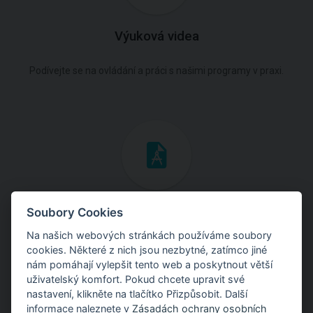
Výuková videa
Podívejte se na ovládání a práci s našimi programy v praxi.
Inženýrské manuály
Soubory Cookies
Na našich webových stránkách používáme soubory
Stáhněte si manuály s teoretickými i praktickými ukázkami
cookies. Některé z nich jsou nezbytné, zatímco jiné
použití programů.
nám pomáhají vylepšit tento web a poskytnout větší
uživatelský komfort. Pokud chcete upravit své
nastavení, klikněte na tlačítko Přizpůsobit. Další
informace naleznete v
Zásadách ochrany osobních