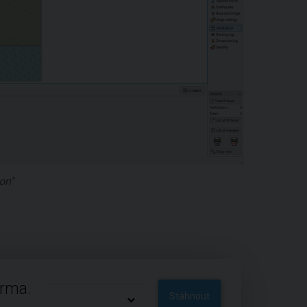
on"
arma.
Stáhnout