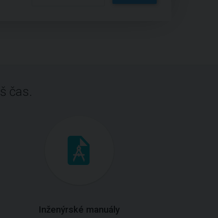
š čas.
Inženýrské manuály