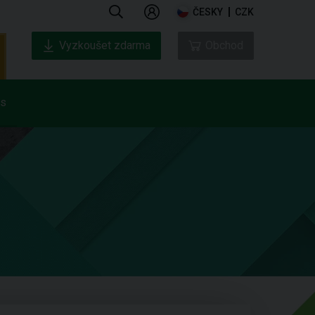
ČESKY
CZK
Vyzkoušet zdarma
Obchod
ás