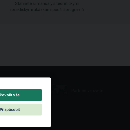
Stáhněte si manuály s teoretickými
i praktickými ukázkami použití programů.
Partneři ve světě
Povolit vše
Přizpůsobit