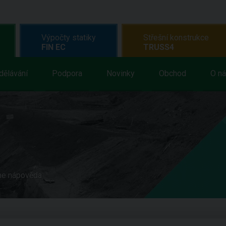
Výpočty statiky
Střešní konstrukce
FIN EC
TRUSS4
dělávání
Podpora
Novinky
Obchod
O n
ne nápověda