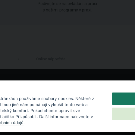
Podívejte se na ovládání a práci
s našimi programy v praxi.
Online nápověda
LinkedIn
tránkách používáme soubory cookies. Některé z
atímco jiné nám pomáhají vylepšit tento web a
atelský komfort. Pokud chcete upravit své
 tlačítko Přizpůsobit. Další informace naleznete v
bních údajů
.
chrana osobních údajů
|
Nastavení cookies
|
Licenční podmínky
|
Kontakt