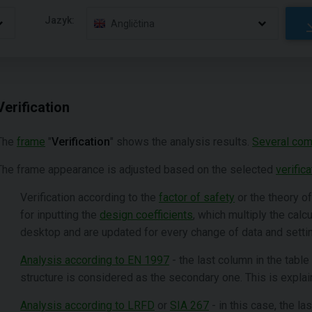
Jazyk:
Angličtina
Verification
The
frame
"
Verification
" shows the analysis results.
Several com
The frame appearance is adjusted based on the selected
verific
Verification according to the
factor of safety
or the theory o
for inputting the
design coefficients
, which multiply the cal
desktop and are updated for every change of data and settin
Analysis according to EN 1997
- the last column in the table
structure is considered as the secondary one. This is explain
Analysis according to LRFD
or
SIA 267
- in this case, the la