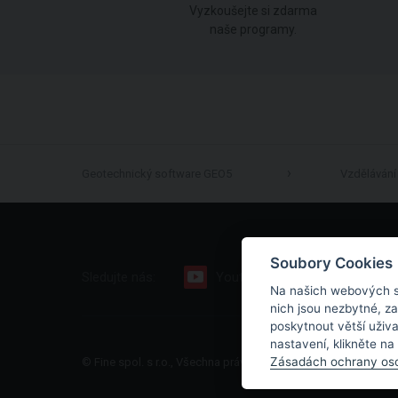
Vyzkoušejte si zdarma
naše programy.
Geotechnický software GEO5
Vzdělávání
Soubory Cookies
Sledujte nás:
Youtube
Facebook
Na našich webových s
nich jsou nezbytné, z
poskytnout větší uživ
nastavení, klikněte na
Zásadách ochrany oso
© Fine spol. s r.o., Všechna práva vyhrazena |
Mapa stránek
|
O