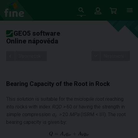
GEO5 software
Online nápověda
Stromeček
Nastavení
Bearing Capacity of the Root in Rock
This solution is suitable for the micropile root reaching
into rocks with index
RQD >
60 or having the strength in
simple compression
σ
>
20
MPa
(ISRM < III). The root
c
bearing capacity is given by: