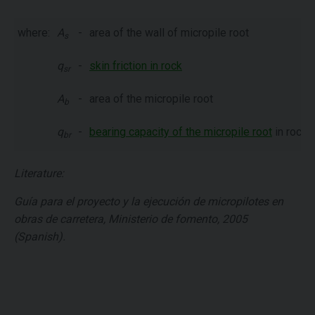
where:
A
-
area of the wall of micropile root
s
q
-
skin friction in rock
sr
A
-
area of the micropile root
b
q
-
bearing capacity of the micropile root
in rock
br
Literature:
Guía para el proyecto y la ejecución de micropilotes en
obras de carretera, Ministerio de fomento, 2005
(Spanish).