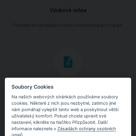
Výuková videa
Podívejte se na ovládání a práci s našimi programy v praxi.
Inženýrské manuály
Soubory Cookies
Na našich webových stránkách používáme soubory
Stáhněte si manuály s teoretickými i praktickými ukázkami
cookies. Některé z nich jsou nezbytné, zatímco jiné
použití programů.
nám pomáhají vylepšit tento web a poskytnout větší
uživatelský komfort. Pokud chcete upravit své
nastavení, klikněte na tlačítko Přizpůsobit. Další
informace naleznete v
Zásadách ochrany osobních
údajů
.