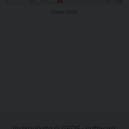
Frame "Soils"
Vyzkoušejte si GEO5 - software,