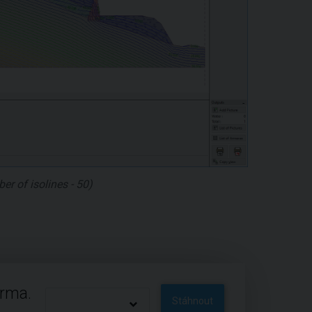
r of isolines - 50)
arma.
Stáhnout