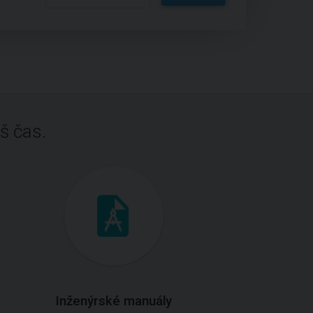
š čas.
Inženýrské manuály