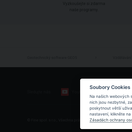
Vyzkoušejte si zdarma
naše programy.
Geotechnický software GEO5
Vzdělávání
Soubory Cookies
Sledujte nás:
Youtube
Facebook
Na našich webových s
nich jsou nezbytné, z
poskytnout větší uživ
nastavení, klikněte na
Zásadách ochrany oso
© Fine spol. s r.o., Všechna práva vyhrazena |
Mapa stránek
|
O