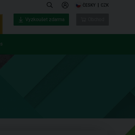
ČESKY
CZK
Vyzkoušet zdarma
Obchod
ás