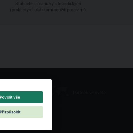
Stáhněte si manuály s teoretickými
i praktickými ukázkami použití programů.
Partneři ve světě
Povolit vše
Přizpůsobit