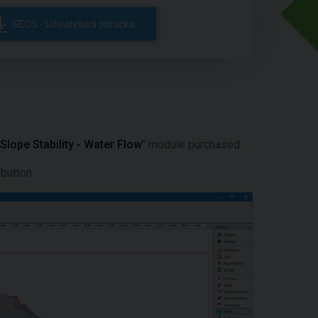
GEO5 - Uživatelská příručka
Slope Stability - Water Flow
" module purchased.
 button.