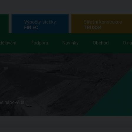
Výpočty statiky
Střešní konstrukce
FIN EC
TRUSS4
dělávání
Podpora
Novinky
Obchod
O n
ne nápověda