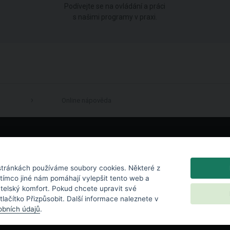
Podívejte se na ovládání a práci
s našimi programy v praxi.
Online nápověda
LinkedIn
tránkách používáme soubory cookies. Některé z
atímco jiné nám pomáhají vylepšit tento web a
atelský komfort. Pokud chcete upravit své
 tlačítko Přizpůsobit. Další informace naleznete v
bních údajů
.
chrana osobních údajů
|
Nastavení cookies
|
Licenční podmínky
|
Kontakt