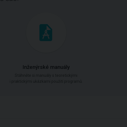
Inženýrské manuály
Stáhněte si manuály s teoretickými
i praktickými ukázkami použití programů.