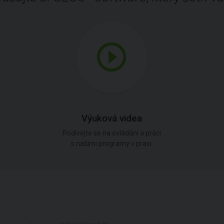
Výuková videa
Podívejte se na ovládání a práci
s našimi programy v praxi.