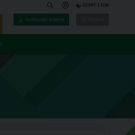
ČESKY
EUR
Vyzkoušet zdarma
Obchod
ás