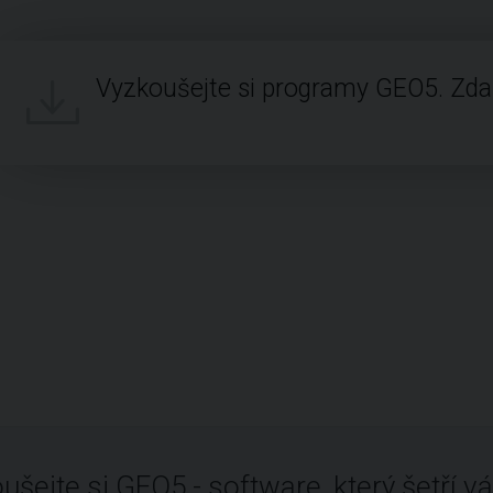
Vyzkoušejte si programy GEO5. Zd
ušejte si GEO5 - software, který šetří vá