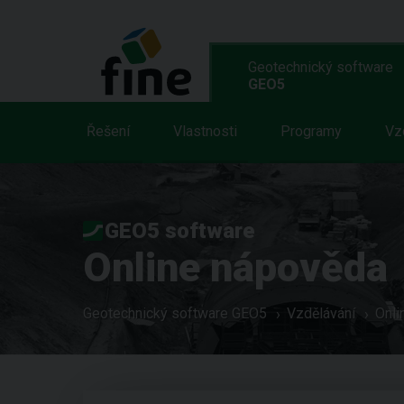
Geotechnický software
GEO5
Řešení
Vlastnosti
Programy
Vz
GEO5 software
Online nápověda
Geotechnický software GEO5
Vzdělávání
Onli