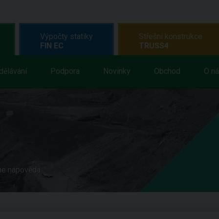
Výpočty statiky
Střešní konstrukce
FIN EC
TRUSS4
dělávání
Podpora
Novinky
Obchod
O n
ne nápověda