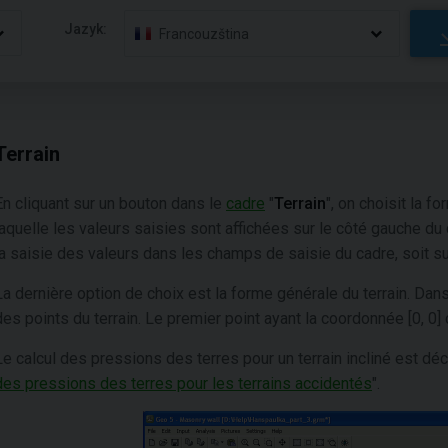
Jazyk:
Francouzština
Terrain
En cliquant sur un bouton dans le
cadre
"
Terrain
", on choisit la f
laquelle les valeurs saisies sont affichées sur le côté gauche du 
la saisie des valeurs dans les champs de saisie du cadre, soit su
La dernière option de choix est la forme générale du terrain. Dans 
des points du terrain. Le premier point ayant la coordonnée [0, 0]
Le calcul des pressions des terres pour un terrain incliné est décr
des pressions des terres pour les terrains accidentés
".