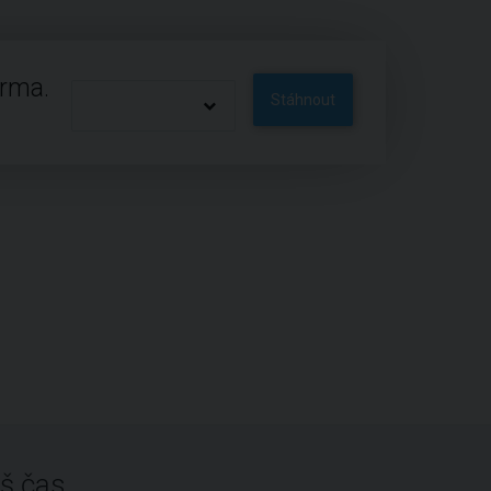
arma.
Stáhnout
š čas.