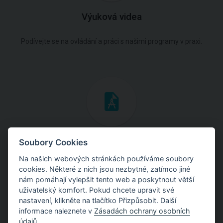
Výuková videa
Podívejte se na ovládání a práci s našimi programy v praxi.
Inženýrské manuály
Soubory Cookies
Na našich webových stránkách používáme soubory
Stáhněte si manuály s teoretickými i praktickými ukázkami
cookies. Některé z nich jsou nezbytné, zatímco jiné
použití programů.
nám pomáhají vylepšit tento web a poskytnout větší
uživatelský komfort. Pokud chcete upravit své
nastavení, klikněte na tlačítko Přizpůsobit. Další
informace naleznete v
Zásadách ochrany osobních
údajů
.