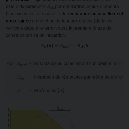
saisie du paramètre
K
permet d'attribuer aux éléments
Su
finis une valeur individuelle de
résistance au cisaillement
non drainée
en fonction de leur profondeur (distance
verticale depuis le terrain dans la première phase de
construction) selon l'équation :
où :
S
-
Résistance au cisaillement non drainée sur le te
u,ref
K
-
Incrément de résistance par mètre de profonde
Su
h
-
Profondeur [
m
]