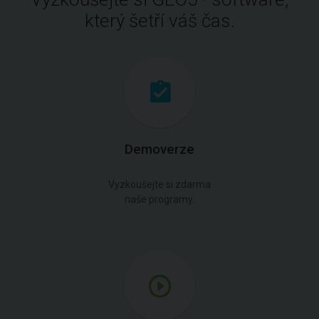
který šetří váš čas.
Demoverze
Vyzkoušejte si zdarma
naše programy.