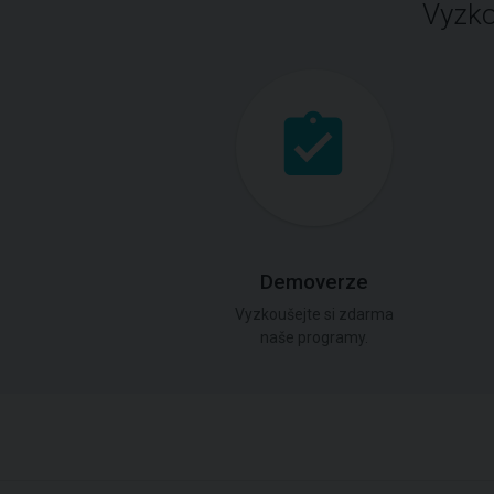
Vyzko
Demoverze
Vyzkoušejte si zdarma
naše programy.