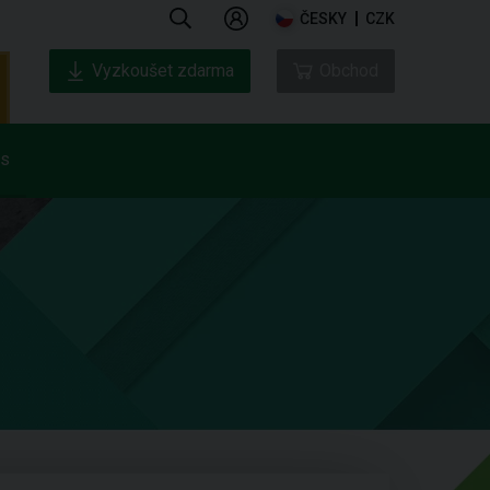
ČESKY
CZK
Vyzkoušet zdarma
Obchod
ás