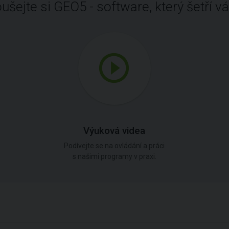
ušejte si GEO5 - software, který šetří vá
Výuková videa
Podívejte se na ovládání a práci
s našimi programy v praxi.