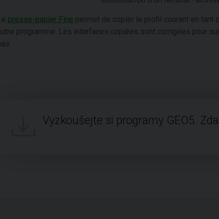
Le
presse-papier Fine
permet de copier le profil courant en tant q
autre programme. Les interfaces copiées sont corrigées pour suiv
bas.
Vyzkoušejte si programy GEO5. Zd