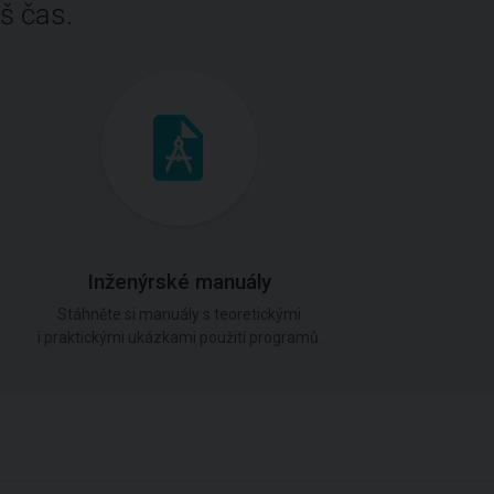
š čas.
Inženýrské manuály
Stáhněte si manuály s teoretickými
i praktickými ukázkami použití programů.