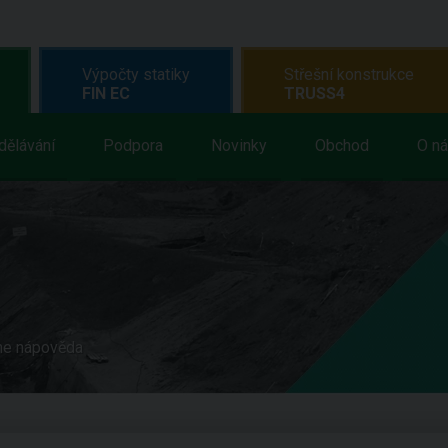
Výpočty statiky
Střešní konstrukce
FIN EC
TRUSS4
dělávání
Podpora
Novinky
Obchod
O n
ne nápověda