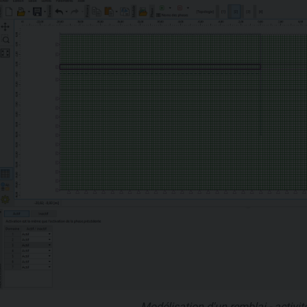
Modélisation d'un remblai - activit