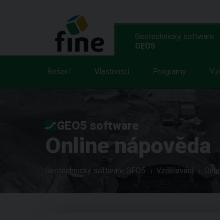
Geotechnický software
GEO5
Řešení
Vlastnosti
Programy
Vz
GEO5 software
Online nápověda
Geotechnický software GEO5
Vzdělávání
Onli