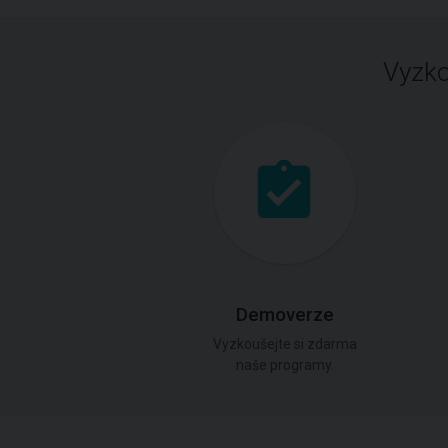
Vyzko
Demoverze
Vyzkoušejte si zdarma
naše programy.