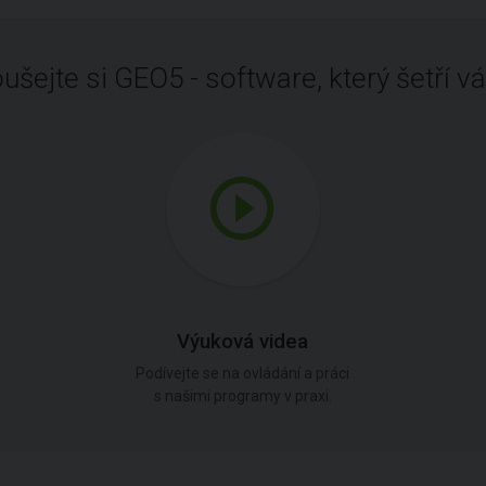
ušejte si GEO5 - software, který šetří vá
Výuková videa
Podívejte se na ovládání a práci
s našimi programy v praxi.