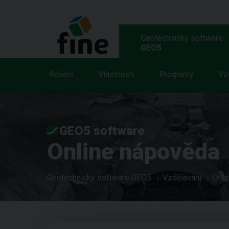
Geotechnický software
GEO5
Řešení
Vlastnosti
Programy
Vz
GEO5 software
Online nápověda
Geotechnický software GEO5
Vzdělávání
Onli