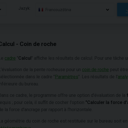
Jazyk:
Francouzština
Calcul - Coin de roche
Le
cadre
"
Calcul
" affiche les résultats de calcul. Pour une tâche 
L’évaluation de la pente rocheuse pour un
coin de roche
peut être
sélectionnée dans le cadre "
Paramètres
". Les résultats de l'
anal
inférieure du bureau.
Dans ce cadre, le programme offre une option d'évaluation
de
la
f
requis ; pour cela, il suffit de cocher l'option
"Calculer la force 
de la force d'ancrage par rapport à l'horizontale.
La géométrie du coin de roche est restituée sur le bureau soit e