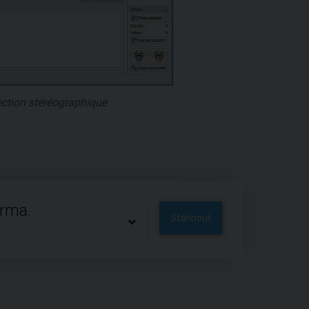
jection stéréographique
arma.
Stáhnout