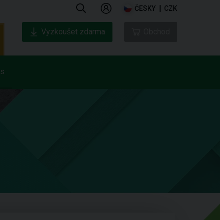
ČESKY
CZK
Vyzkoušet zdarma
Obchod
ás