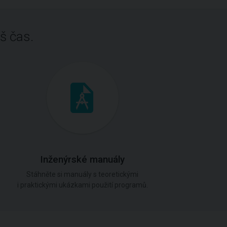
š čas.
Inženýrské manuály
Stáhněte si manuály s teoretickými
i praktickými ukázkami použití programů.