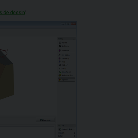
s de dessin
".