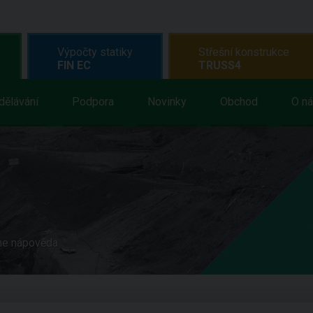
Výpočty statiky
Střešní konstrukce
FIN EC
TRUSS4
dělávání
Podpora
Novinky
Obchod
O n
ne nápověda