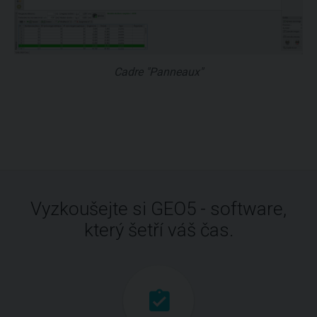
Cadre "Panneaux"
Vyzkoušejte si GEO5 - software,
který šetří váš čas.