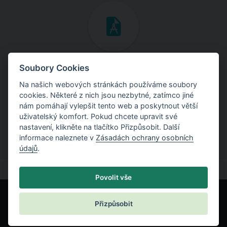
Inženýrské manuály
Soubory Cookies
Na našich webových stránkách používáme soubory
Stáhněte si manuály s teoretickými i praktickými ukázkami
cookies. Některé z nich jsou nezbytné, zatímco jiné
použití programů.
nám pomáhají vylepšit tento web a poskytnout větší
uživatelský komfort. Pokud chcete upravit své
nastavení, klikněte na tlačítko Přizpůsobit. Další
informace naleznete v
Zásadách ochrany osobních
údajů
.
Povolit vše
Přizpůsobit
© Fine spol. s r.o.