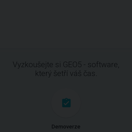
Vyzkoušejte si GEO5 - software,
který šetří váš čas.
Demoverze