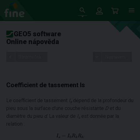
GEO5 software
Online nápověda
Stromeček
Nastavení
Coefficient de tassement Is
Le coefficient de tassement
I
dépend de la profondeur du
s
pieu sous la surface d'une couche résistante
D
et du
diamètre du pieu
d
. La valeur de
I
est donnée par la
s
relation :