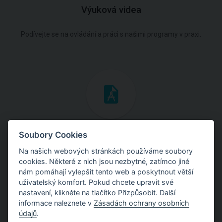
Výuková videa
Podívejte se na ovládání a práci s našimi programy v praxi.
Inženýrské manuály
Soubory Cookies
Na našich webových stránkách používáme soubory
Stáhněte si manuály s teoretickými i praktickými ukázkami
cookies. Některé z nich jsou nezbytné, zatímco jiné
použití programů.
nám pomáhají vylepšit tento web a poskytnout větší
uživatelský komfort. Pokud chcete upravit své
nastavení, klikněte na tlačítko Přizpůsobit. Další
informace naleznete v
Zásadách ochrany osobních
údajů
.