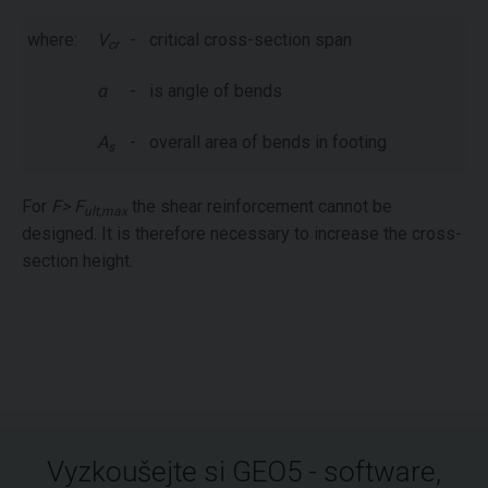
where:
V
-
critical cross-section span
cr
α
-
is angle of bends
A
-
overall area of bends in footing
s
For
F> F
the shear reinforcement cannot be
ult,max
designed. It is therefore necessary to increase the cross-
section height.
Vyzkoušejte si GEO5 - software,