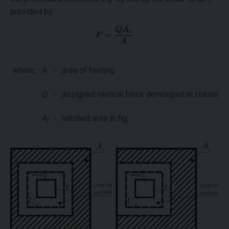
x
y
provided by:
where:
A
-
area of footing
Q
-
assigned vertical force developed in column
A
-
hatched area in fig
.
t