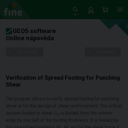
GEO5 software
Online nápověda
Stromeček
Nastavení
Verification of Spread Footing for Punching
Shear
The program allows to verify spread footing for punching
shear or for the design of shear reinforcement. The critical
section loaded in shear
U
is distant from the column
cr
edge by one half of the footing thickness. It is loaded by
the prescribed moments
M
,
M
and by the shear force
F