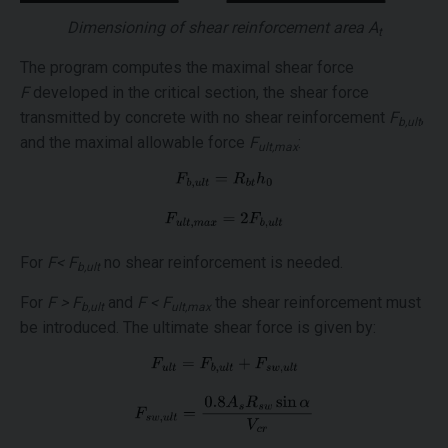
Dimensioning of shear reinforcement area
A
t
The program computes the maximal shear force
F
developed in the critical section, the shear force
transmitted by concrete with no shear reinforcement
F
,
b,ult
and the maximal allowable force
F
:
ult,max
For
F< F
no shear reinforcement is needed.
b,ult
For
F > F
and
F < F
the shear reinforcement must
b,ult
ult,max
be introduced. The ultimate shear force is given by: