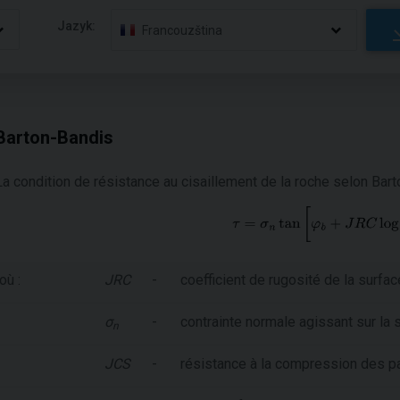
Jazyk:
Francouzština
Barton-Bandis
La condition de résistance au cisaillement de la roche selon Bart
où :
JRC
-
coefficient de rugosité de la surfac
σ
-
contrainte normale agissant sur la 
n
JCS
-
résistance à la compression des pa