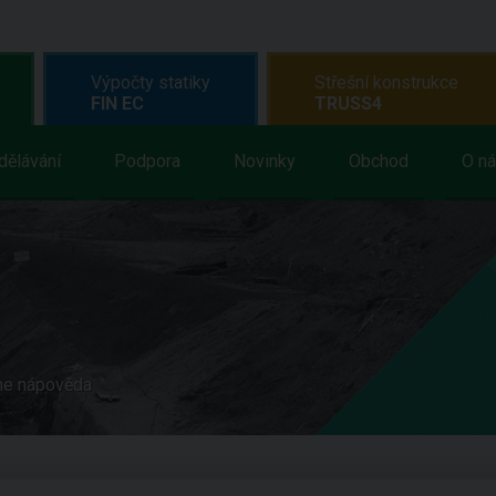
Výpočty statiky
Střešní konstrukce
FIN EC
TRUSS4
dělávání
Podpora
Novinky
Obchod
O n
ne nápověda