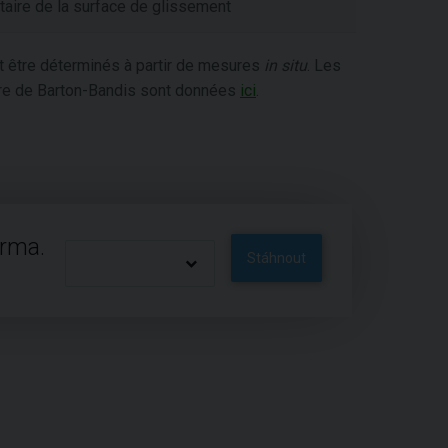
taire de la surface de glissement
nt être déterminés à partir de mesures
in situ
. Les
ture de Barton-Bandis sont données
ici
.
arma.
Stáhnout