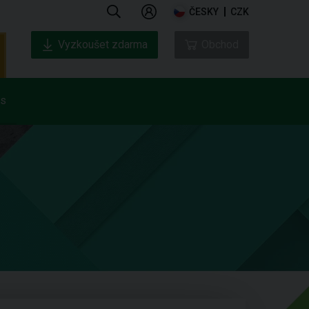
ČESKY
CZK
Vyzkoušet zdarma
Obchod
ás