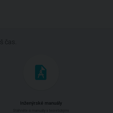
š čas.
Inženýrské manuály
Stáhněte si manuály s teoretickými