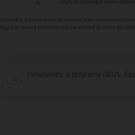
φ
-
angle de frottement interne élémen
b
Si possible, les paramètres de résistance au cisaillement doive
plages de valeurs indicatives des paramètres du critère de rup
Vyzkoušejte si programy GEO5. Zd