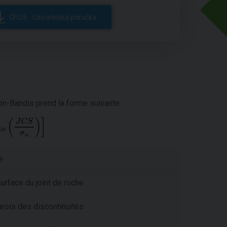
GEO5 - Uživatelská příručka
on-Bandis prend la forme suivante :
e
surface du joint de roche
rois des discontinuités