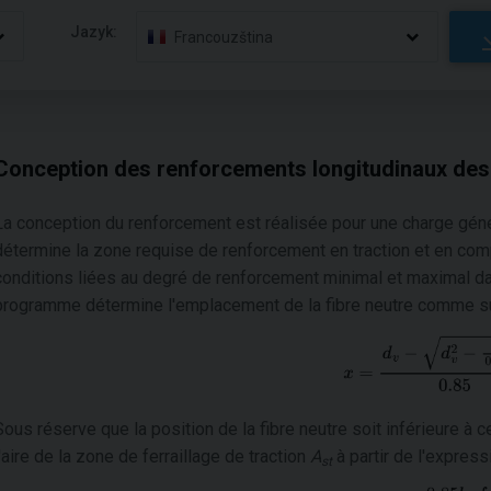
Jazyk:
Francouzština
Conception des renforcements longitudinaux des
La conception du renforcement est réalisée pour une charge gén
détermine la zone requise de renforcement en traction et en com
conditions liées au degré de renforcement minimal et maximal da
programme détermine l'emplacement de la fibre neutre comme suit (A
Sous réserve que la position de la fibre neutre soit inférieure à ce
l'aire de la zone de ferraillage de traction
A
à partir de l'expressi
st