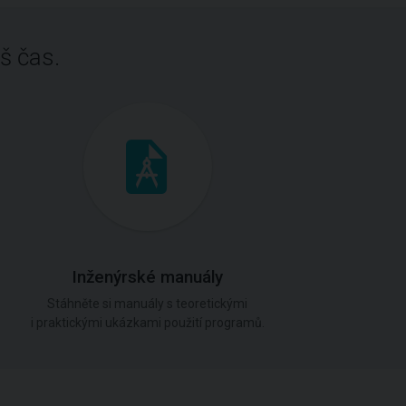
š čas.
Inženýrské manuály
Stáhněte si manuály s teoretickými
i praktickými ukázkami použití programů.