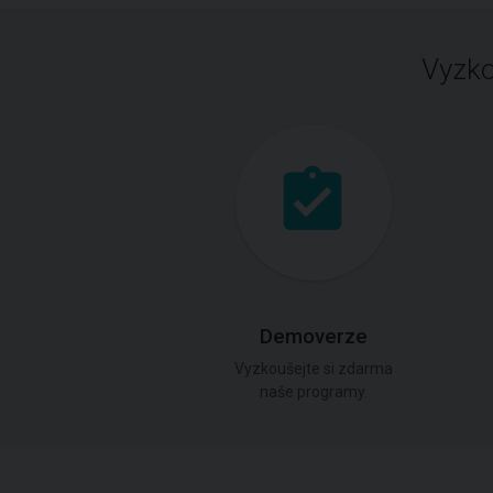
Vyzko
Demoverze
Vyzkoušejte si zdarma
naše programy.