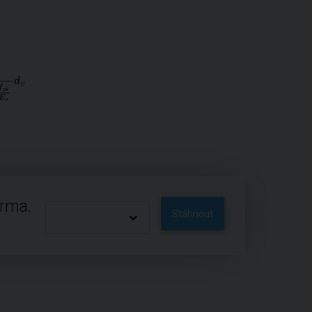
arma.
Stáhnout