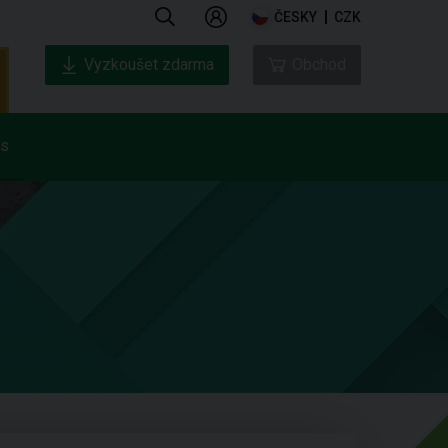
ČESKY
CZK
Vyzkoušet zdarma
Obchod
ás