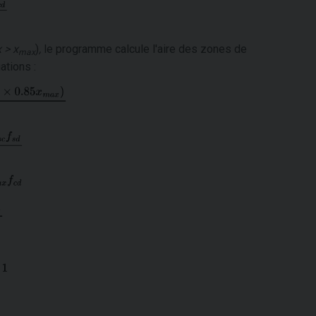
x > x
)
,
le programme calcule l'aire des zones de
max
ations :