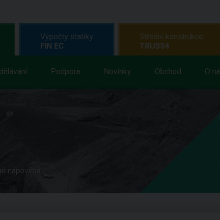
Výpočty statiky
Střešní konstrukce
FIN EC
TRUSS4
dělávání
Podpora
Novinky
Obchod
O n
ne nápověda