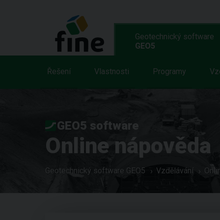
Geotechnický software
GEO5
Řešení
Vlastnosti
Programy
Vz
GEO5 software
Online nápověda
Geotechnický software GEO5
Vzdělávání
Onli