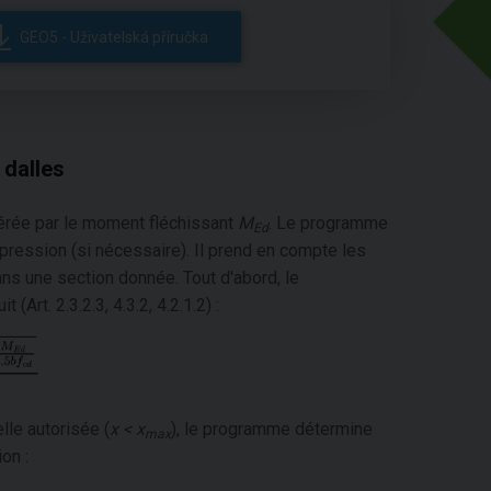
GEO5 - Uživatelská příručka
 dalles
érée par le moment fléchissant
M
. Le programme
Ed
pression (si nécessaire). Il prend en compte les
ns une section donnée. Tout d'abord, le
rt. 2.3.2.3, 4.3.2, 4.2.1.2) :
lle autorisée (
x < x
), le programme détermine
max
on :