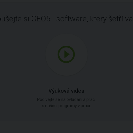
ušejte si GEO5 - software, který šetří vá
Výuková videa
Podívejte se na ovládání a práci
s našimi programy v praxi.