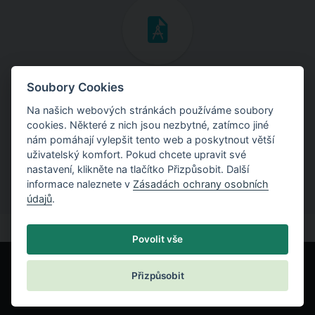
Inženýrské manuály
Soubory Cookies
Na našich webových stránkách používáme soubory
Stáhněte si manuály s teoretickými i praktickými ukázkami
cookies. Některé z nich jsou nezbytné, zatímco jiné
použití programů.
nám pomáhají vylepšit tento web a poskytnout větší
uživatelský komfort. Pokud chcete upravit své
nastavení, klikněte na tlačítko Přizpůsobit. Další
informace naleznete v
Zásadách ochrany osobních
údajů
.
Povolit vše
Přizpůsobit
© Fine spol. s r.o.