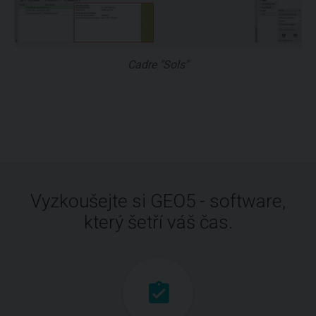
Cadre "Sols"
Vyzkoušejte si GEO5 - software,
který šetří váš čas.