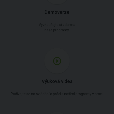
Demoverze
Vyzkoušejte si zdarma
naše programy.
Výuková videa
Podívejte se na ovládání a práci s našimi programy v praxi.