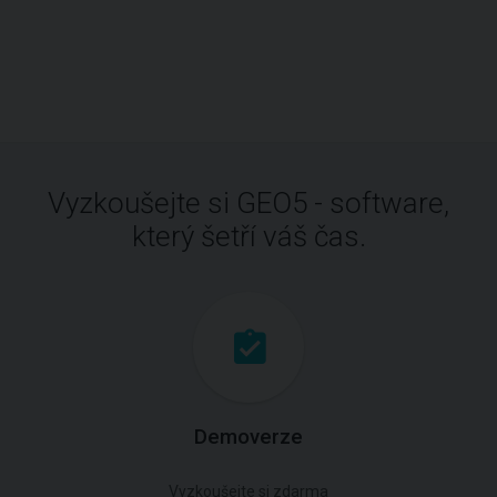
Vyzkoušejte si GEO5 - software,
který šetří váš čas.
Demoverze
Vyzkoušejte si zdarma