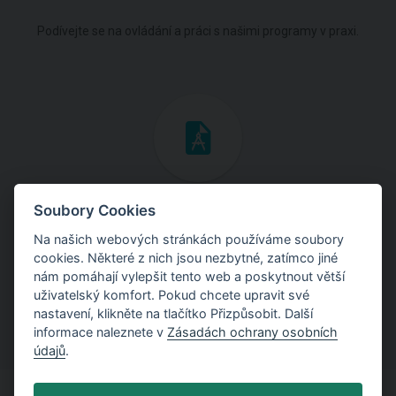
Podívejte se na ovládání a práci s našimi programy v praxi.
Inženýrské manuály
Soubory Cookies
Na našich webových stránkách používáme soubory
Stáhněte si manuály s teoretickými i praktickými ukázkami
cookies. Některé z nich jsou nezbytné, zatímco jiné
použití programů.
nám pomáhají vylepšit tento web a poskytnout větší
uživatelský komfort. Pokud chcete upravit své
nastavení, klikněte na tlačítko Přizpůsobit. Další
informace naleznete v
Zásadách ochrany osobních
údajů
.