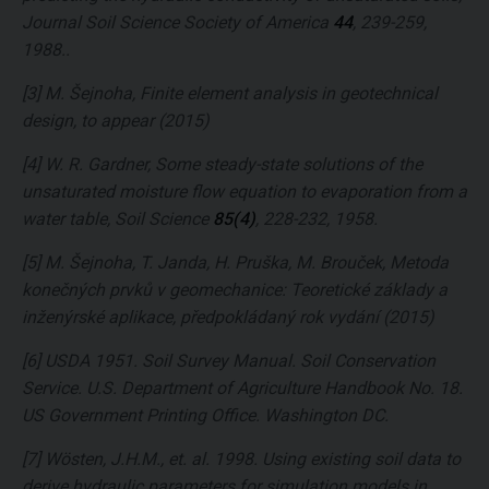
Journal Soil Science Society of America
44
, 239-259,
1988..
[3] M. Šejnoha, Finite element analysis in geotechnical
design, to appear (2015)
[4] W. R. Gardner, Some steady-state solutions of the
unsaturated moisture flow equation to evaporation from a
water table, Soil Science
85(4)
, 228-232, 1958.
[5] M. Šejnoha, T. Janda, H. Pruška, M. Brouček, Metoda
konečných prvků v geomechanice: Teoretické základy a
inženýrské aplikace, předpokládaný rok vydání (2015)
[6] USDA 1951. Soil Survey Manual. Soil Conservation
Service. U.S. Department of Agriculture Handbook No. 18.
US Government Printing Office. Washington DC.
[7] Wösten, J.H.M., et. al. 1998. Using existing soil data to
derive hydraulic parameters for simulation models in