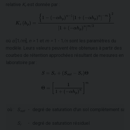
relative
K
est donnée par :
r
où
α
[1
/m
],
n >
1 et
m =
1 - 1
/n
sont les paramètres du
modèle. Leurs valeurs peuvent être obtenues à partir des
courbes de rétention approchées résultant de mesures en
laboratoire par :
où :
S
-
degré de saturation d'un sol complètement satur
sat
S
-
degré de saturation résiduel
r