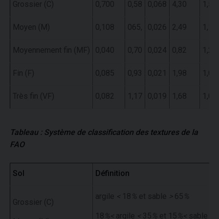
Grossier (C)
0,700
0,58
0,068
4,30
1,52
Moyen (M)
0,108
065,
0,026
2,49
1,16
Moyennement fin (MF)
0,040
0,70
0,024
0,82
1,21
Fin (F)
0,085
0,93
0,021
1,98
1,08
Très fin (VF)
0,082
1,17
0,019
1,68
1,07
Tableau : Système de classification des textures de la
FAO
Sol
Définition
argile
<
18
%
et sable
>
65
%
Grossier (C)
18
%<
argile
<
35
%
et 15
%<
sable