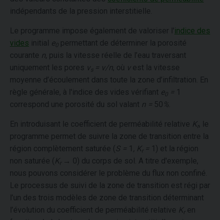
indépendants de la pression interstitielle.
Le programme impose également de valoriser l'
indice des
vides
initial
e
permettant de déterminer la porosité
0
courante
n
, puis la vitesse réelle de l’eau traversant
uniquement les pores
v
= v/n
, où
v
est la vitesse
s
moyenne d’écoulement dans toute la zone d’infiltration. En
règle générale, à l'indice des vides vérifiant
e
=
1
0
correspond une porosité du sol valant
n =
50
%
.
En introduisant le coefficient de perméabilité relative
K
, le
r
programme permet de suivre la zone de transition entre la
région complètement saturée (
S =
1
,
K
=
1) et la région
r
non saturée (
K
→
0) du corps de sol. A titre d'exemple,
r
nous pouvons considérer le problème du flux non confiné.
Le processus de suivi de la zone de transition est régi par
l’un des trois modèles de zone de transition déterminant
l’évolution du coefficient de perméabilité relative
K
en
r