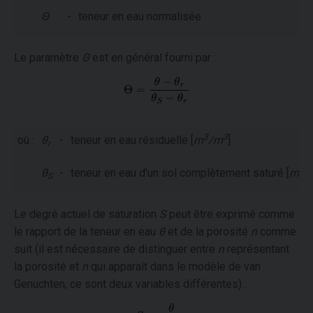
Θ
-
teneur en eau normalisée
Le paramètre
Θ
est en général fourni par :
3
3
où :
θ
-
teneur en eau résiduelle [
m
/m
]
r
3
θ
-
teneur en eau d'un sol complètement saturé [
m
/
S
Le degré actuel de saturation
S
peut être exprimé comme
le rapport de la teneur en eau
θ
et de la porosité
n
comme
suit (il est nécessaire de distinguer entre
n
représentant
la porosité et
n
qui apparaît dans le modèle de van
Genuchten, ce sont deux variables différentes) :