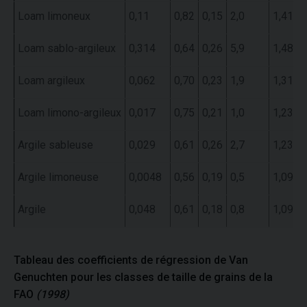
Loam limoneux
0,11
0,82
0,15
2,0
1,41
0
Loam sablo-argileux
0,314
0,64
0,26
5,9
1,48
0
Loam argileux
0,062
0,70
0,23
1,9
1,31
0
Loam limono-argileux
0,017
0,75
0,21
1,0
1,23
0
Argile sableuse
0,029
0,61
0,26
2,7
1,23
0
Argile limoneuse
0,0048
0,56
0,19
0,5
1,09
0
Argile
0,048
0,61
0,18
0,8
1,09
0
Tableau des coefficients de régression de Van
Genuchten pour les classes de taille de grains de la
FAO
(1998)