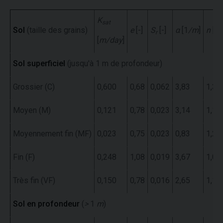
K
sat
Sol
(taille des grains)
e
[-]
S
[-]
α
[1
/m
]
n
[-]
r
[
m/day
]
Sol superficiel
(jusqu'à 1 m de profondeur)
Grossier (C)
0,600
0,68
0,062
3,83
1,37
Moyen (M)
0,121
0,78
0,023
3,14
1,18
Moyennement fin (MF)
0,023
0,75
0,023
0,83
1,25
Fin (F)
0,248
1,08
0,019
3,67
1,01
Très fin (VF)
0,150
0,78
0,016
2,65
1,10
Sol en profondeur
(
>
1
m
)