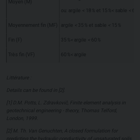
Moyen (M)
ou: argile
<
18
%
et 15
%<
sable
<
65
Moyennement fin (MF)
argile
<
35
%
et sable
<
15
%
Fin (F)
35
%<
argile
<
60
%
Très fin (VF)
60
%<
argile
Littérature :
Details can be found in [2].
[1] D.M. Potts, L. Zdravkovič, Finite element analysis in
geotechnical engineering - theory, Thomas Telford,
London, 1999.
[2] M. Th. Van Genuchten, A closed formulation for
predicting the hydraulic conductivity of unsaturated soils,