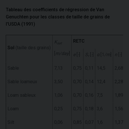
Tableau des coefficients de régression de Van
Genuchten pour les classes de taille de grains de
l'USDA (1991)
RETC
R
K
sat
Sol
(taille des grains)
[
m/day
]
e
[
-
]
S
[
-
]
α
[1
/m
]
n
[
-
]
e
r
Sable
7,13
0,75
0,11
14,5
2,68
0
Sable loameux
3,50
0,70
0,14
12,4
2,28
0
Loam sableux
1,06
0,70
0,16
7,5
1,89
0
Loam
0,25
0,75
0,18
3,6
1,56
0
Silt
0,06
0,85
0,07
1,6
1,37
0