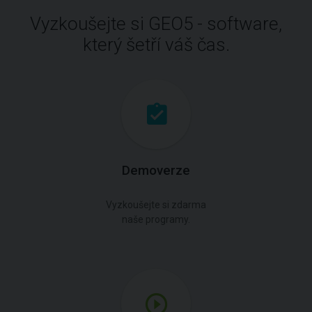
Vyzkoušejte si GEO5 - software,
který šetří váš čas.
Demoverze
Vyzkoušejte si zdarma
naše programy.