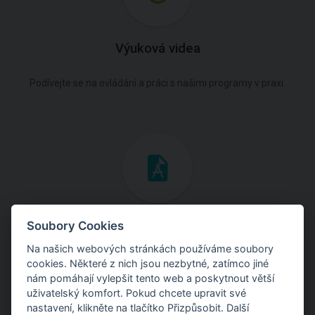
Výuková videa
Podívejte se na ovládání a práci s našimi programy v praxi.
Inženýrské manuály
Soubory Cookies
Na našich webových stránkách používáme soubory
Stáhněte si manuály s teoretickými i praktickými ukázkami
cookies. Některé z nich jsou nezbytné, zatímco jiné
použití programů.
nám pomáhají vylepšit tento web a poskytnout větší
uživatelský komfort. Pokud chcete upravit své
nastavení, klikněte na tlačítko Přizpůsobit. Další