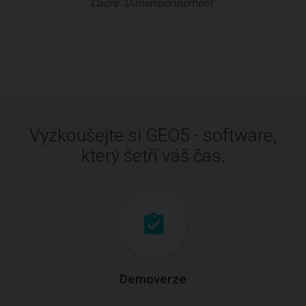
Cadre "Dimensionnement"
Vyzkoušejte si GEO5 - software,
který šetří váš čas.
Demoverze