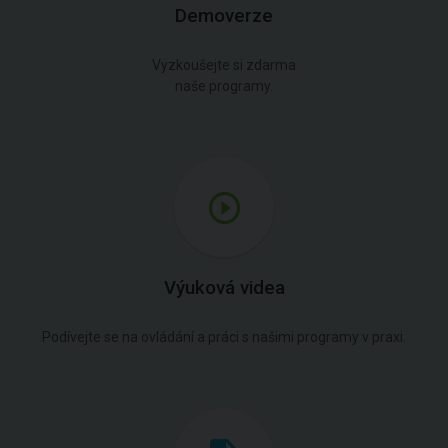
Demoverze
Vyzkoušejte si zdarma
naše programy.
Výuková videa
Podívejte se na ovládání a práci s našimi programy v praxi.