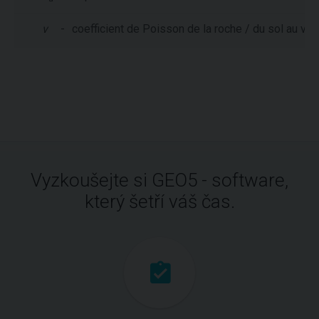
ν
-
coefficient de Poisson de la roche / du sol au voi
Vyzkoušejte si GEO5 - software,
který šetří váš čas.